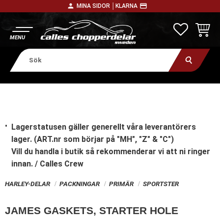
person
payment
MINA SIDOR │
KLARNA
Meny
FAVORITE
KUNDV
Lagerstatusen gäller generellt våra leverantörers
lager. (ART.nr som börjar på "MH", "Z" & "C")
Vill du handla i butik
så rekommenderar vi att ni ringer
innan. / Calles Crew
HARLEY-DELAR
PACKNINGAR
PRIMÄR
SPORTSTER
JAMES GASKETS, STARTER HOLE