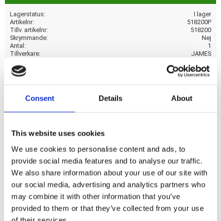
Lagerstatus
I lager
Artikelnr
518200P
Tillv. artikelnr
518200
Skrymmande
Nej
Antal
1
Tillverkare
JAMES
Visa alla produkter från JAMES
Consent
Details
About
Premium cork / rubber blend. OEM replacement reference
31461-70.
This website uses cookies
We use cookies to personalise content and ads, to
Dela med dig
provide social media features and to analyse our traffic.
We also share information about your use of our site with
F
a
our social media, advertising and analytics partners who
c
may combine it with other information that you’ve
e
b
provided to them or that they’ve collected from your use
Omdömen
o
of their services.