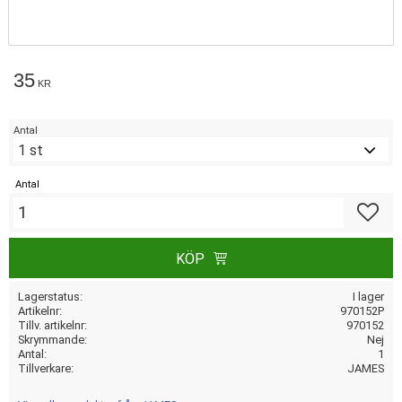
35
KR
Antal
Antal
Lägg till
KÖP
Lagerstatus
I lager
Artikelnr
970152P
Tillv. artikelnr
970152
Skrymmande
Nej
Antal
1
Tillverkare
JAMES