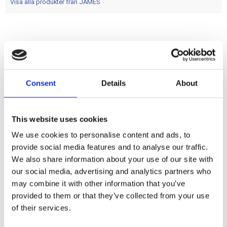
Visa alla produkter från JAMES
Foamet. (Foam Coated Metal). OEM replacement reference
OEM replacement reference 31488-81; 31488-81A; 31488-
81B; 31488-81C. James'' Foamet gasket material has an
aluminum core with a thin nitrile synthetic rubber foam layer
Consent
Details
About
bonded to both sides.
This website uses cookies
Dela med dig
We use cookies to personalise content and ads, to
F
provide social media features and to analyse our traffic.
a
c
We also share information about your use of our site with
e
our social media, advertising and analytics partners who
b
Omdömen
o
may combine it with other information that you’ve
o
provided to them or that they’ve collected from your use
k
Du
of their services.