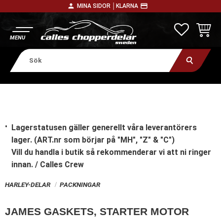
person
payment
MINA SIDOR │
KLARNA
Meny
FAVORITE
KUNDV
Lagerstatusen gäller generellt våra leverantörers
lager. (ART.nr som börjar på "MH", "Z" & "C")
Vill du handla i butik
så rekommenderar vi att ni ringer
innan. / Calles Crew
HARLEY-DELAR
PACKNINGAR
JAMES GASKETS, STARTER MOTOR