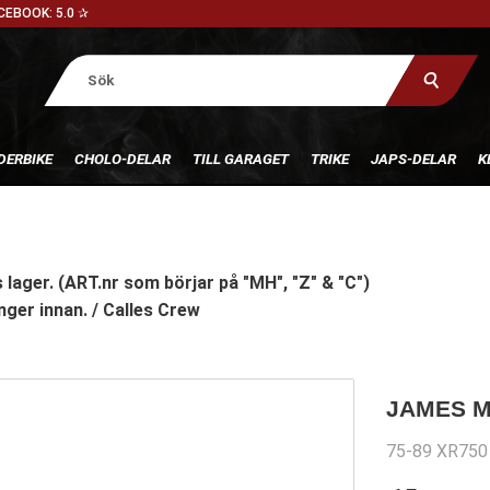
CEBOOK: 5.0 ✰
DERBIKE
CHOLO-DELAR
TILL GARAGET
TRIKE
JAPS-DELAR
K
 lager. (ART.nr som börjar på "MH", "Z" & "C")
nger innan. / Calles Crew
JAMES M
75-89 XR750