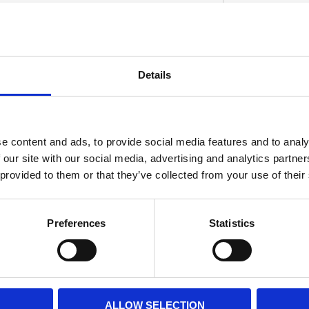
h round intake port. Used between manifold
Details
ference 27015-72R. Note: See 526210 for 89-
D
e content and ads, to provide social media features and to analy
 our site with our social media, advertising and analytics partn
 provided to them or that they’ve collected from your use of their
Preferences
Statistics
ALLOW SELECTION