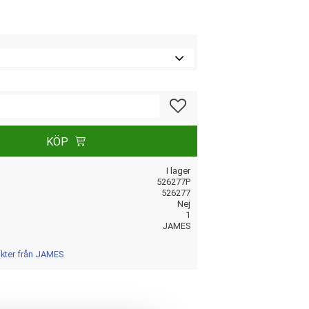
Lägg till i favoriter
KÖP
I lager
526277P
526277
Nej
1
JAMES
ukter från JAMES