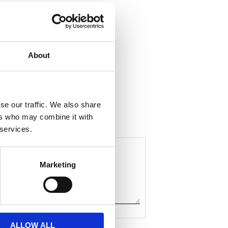
About
ela med dig
F
a
c
se our traffic. We also share
e
ers who may combine it with
b
o
 services.
o
k
Marketing
ALLOW ALL