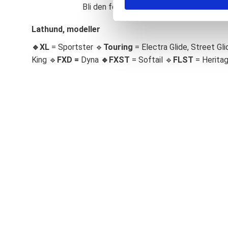
Bli den första att lämna ett omdöme.
S
e
Lathund, modeller
l
🔹XL
= Sportster 🔹
Touring
= Electra Glide, Street Gli
e
c
King 🔹
FXD =
Dyna
🔹
FXST
= Softail 🔹
FLST
= Herita
t
i
o
n