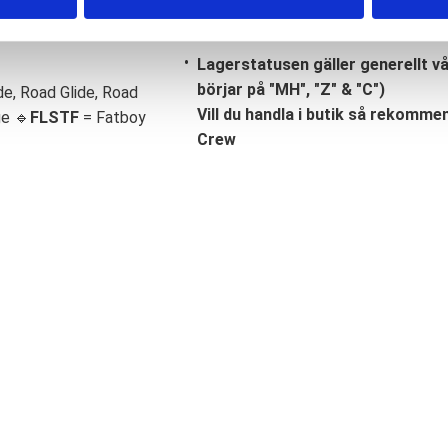
Lagerstatusen gäller generellt v
börjar på "MH", "Z" & "C")
de, Road Glide, Road
Vill du handla i butik så rekommend
ge 🔹
FLSTF
= Fatboy
Crew