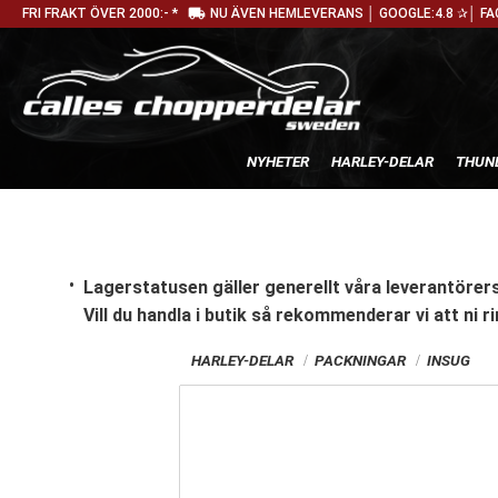
local_shipping
FRI FRAKT ÖVER 2000:- *
NU ÄVEN HEMLEVERANS │ GOOGLE:4.8 ✰│ FA
NYHETER
HARLEY-DELAR
THUN
Lagerstatusen gäller generellt våra leverantörers
Vill du handla i butik
så rekommenderar vi att ni ri
HARLEY-DELAR
PACKNINGAR
INSUG