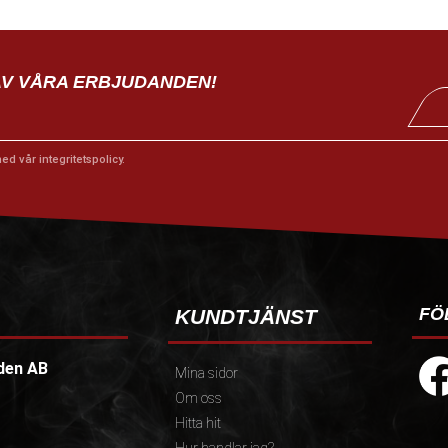
AV VÅRA ERBJUDANDEN!
med vår
integritetspolicy
.
FÖ
KUNDTJÄNST
den AB
Mina sidor
Om oss
Hitta hit