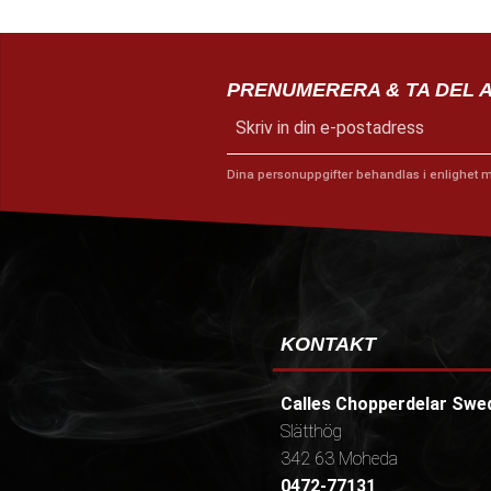
PRENUMERERA & TA DEL 
Dina personuppgifter behandlas i enlighet 
KONTAKT
Calles Chopperdelar Swe
Slätthög
342 63 Moheda
0472-77131