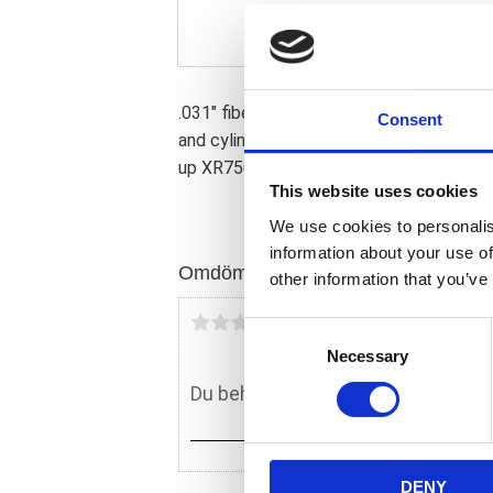
.031" fiber reinforced paper. Models wit
Consent
and cylinder head. OEM replacement re
up XR750 with oval intake port.
This website uses cookies
We use cookies to personalis
information about your use of
Omdömen
other information that you’ve
Du
C
Necessary
o
n
s
e
n
DENY
t