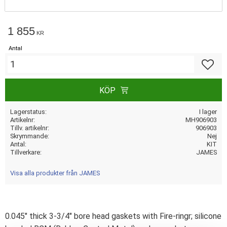
1 855
KR
Antal
Lägg till
KÖP
Lagerstatus
I lager
Artikelnr
MH906903
Tillv. artikelnr
906903
Skrymmande
Nej
Antal
KIT
Tillverkare
JAMES
Visa alla produkter från JAMES
0.045" thick 3-3/4" bore head gaskets with Fire-ringr; silicone