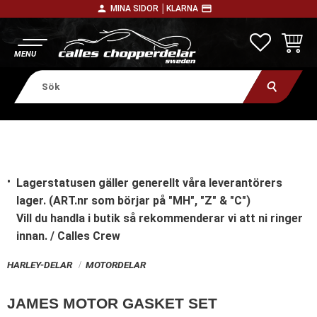
person
payment
MINA SIDOR │
KLARNA
Meny
FAVORITE
KUNDV
Lagerstatusen gäller generellt våra leverantörers
lager. (ART.nr som börjar på "MH", "Z" & "C")
Vill du handla i butik
så rekommenderar vi att ni ringer
innan. / Calles Crew
HARLEY-DELAR
MOTORDELAR
JAMES MOTOR GASKET SET