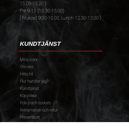
15.00-15.20 ]
Fre 9-15 (10.30-15.00)
[ Frukost 9.30-10.00, Lunch 12.30-13.00 ]
KUNDTJÄNST
Mina sidor
Om oss
Hitta hit
Hur handlar jag?
Kundtjänst
Köpvillkor
Policy och cookies
Reklamation och retur
Presentkort