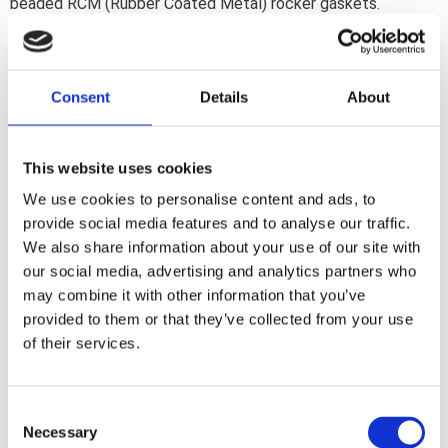
beaded RCM (Rubber Coated Metal) rocker gaskets.
Includes all gaskets; seals and o-rings for complete engine
rebuild. Without primary gaskets.
Consent
Details
About
Dela med dig
F
a
This website uses cookies
c
e
We use cookies to personalise content and ads, to
b
Omdömen
provide social media features and to analyse our traffic.
o
o
We also share information about your use of our site with
k
Du
our social media, advertising and analytics partners who
may combine it with other information that you’ve
provided to them or that they’ve collected from your use
of their services.
C
Necessary
o
Bli den första att lämna ett omdöme.