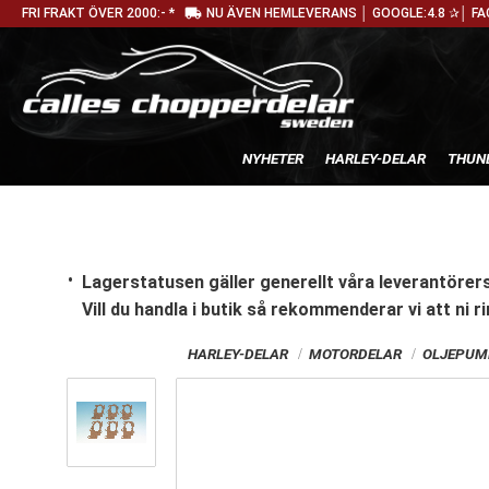
local_shipping
FRI FRAKT ÖVER 2000:- *
NU ÄVEN HEMLEVERANS │ GOOGLE:4.8 ✰│ FA
NYHETER
HARLEY-DELAR
THUN
Lagerstatusen gäller generellt våra leverantörers
Vill du handla i butik
så rekommenderar vi att ni ri
HARLEY-DELAR
MOTORDELAR
OLJEPUM