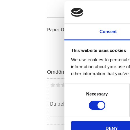
Paper. OEM replacement reference 262
Consent
This website uses cookies
We use cookies to personalis
information about your use of
Omdömen
other information that you’ve
Du
C
Necessary
o
n
s
e
n
DENY
t