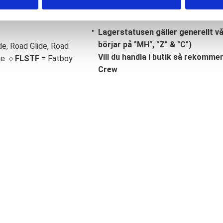
Lagerstatusen gäller generellt v
börjar på "MH", "Z" & "C")
de, Road Glide, Road
Vill du handla i butik så rekommend
ge 🔹
FLSTF
= Fatboy
Crew