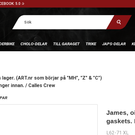
CEBOOK: 5.0 ✰
DERBIKE
CHOLO-DELAR
TILL GARAGET
TRIKE
JAPS-DELAR
K
 lager. (ART.nr som börjar på "MH", "Z" & "C")
nger innan. / Calles Crew
PAR
James, o
gaskets.
L62-71 XL