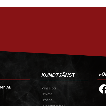
FÖ
KUNDTJÄNST
den AB
Mina sidor
Om oss
Hitta hit