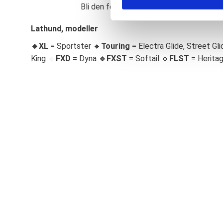
Bli den första att lämna ett omdöme.
S
e
Lathund, modeller
l
🔹XL
= Sportster 🔹
Touring
= Electra Glide, Street Gli
e
c
King 🔹
FXD =
Dyna
🔹
FXST
= Softail 🔹
FLST
= Herita
t
i
o
n