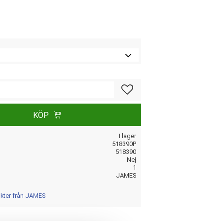
Lägg till i favoriter
KÖP
I lager
518390P
518390
Nej
1
JAMES
ukter från JAMES