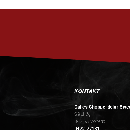
KONTAKT
Calles Chopperdelar Swe
Slätthög
342 63 Moheda
0472-77131