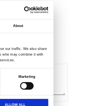
About
ela med dig
F
a
c
se our traffic. We also share
e
ers who may combine it with
b
o
 services.
o
k
Marketing
ALLOW ALL