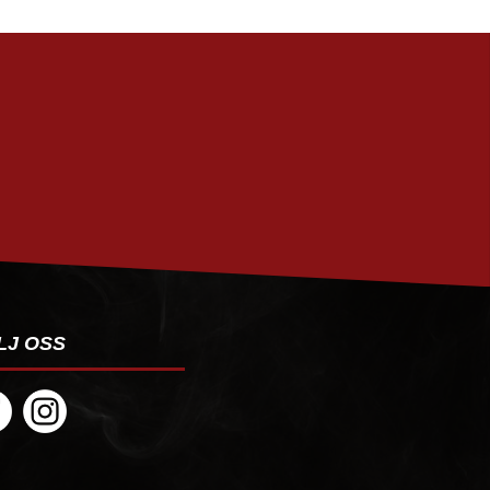
PRENUMERERA
LJ OSS