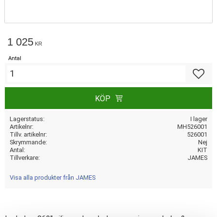
1 025
KR
Antal
Lägg till
KÖP
Lagerstatus
I lager
Artikelnr
MH526001
Tillv. artikelnr
526001
Skrymmande
Nej
Antal
KIT
Tillverkare
JAMES
Visa alla produkter från JAMES