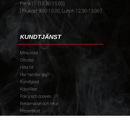
Fre 9-15 (10.30-15.00)
[ Frukost 9.30-10.00, Lunch 12.30-13.00 ]
KUNDTJÄNST
Mina sidor
Om oss
Hitta hit
Hur handlar jag?
Kundtjänst
Köpvillkor
Policy och cookies
Reklamation och retur
Presentkort