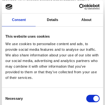
Includes .062" silicone beaded paper primary; derby &
inspection cover gaskets and o-rings; seals and hardware.
Consent
Details
About
Dela med dig
F
a
c
This website uses cookies
e
b
We use cookies to personalise content and ads, to
Omdömen
o
provide social media features and to analyse our traffic.
o
k
We also share information about your use of our site with
Du
our social media, advertising and analytics partners who
may combine it with other information that you’ve
provided to them or that they’ve collected from your use
of their services.
C
Bli den första att lämna ett omdöme.
Necessary
o
n