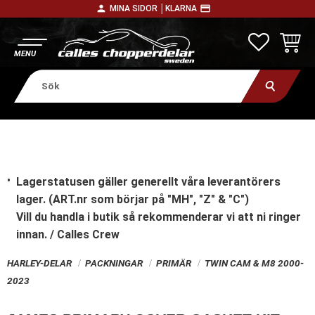
person
payment
MINA SIDOR │
KLARNA
Meny
FAVORITE
KUNDV
Lagerstatusen gäller generellt våra leverantörers
lager. (ART.nr som börjar på "MH", "Z" & "C")
Vill du handla i butik
så rekommenderar vi att ni ringer
innan. / Calles Crew
HARLEY-DELAR
PACKNINGAR
PRIMÄR
TWIN CAM & M8 2000-
2023