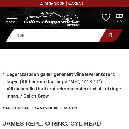
person
payment
MINA SIDOR │
KLARNA
Meny
FAVORITE
KUNDV
Lagerstatusen gäller generellt våra leverantörers
lager. (ART.nr som börjar på "MH", "Z" & "C")
Vill du handla i butik
så rekommenderar vi att ni ringer
innan. / Calles Crew
HARLEY-DELAR
PACKNINGAR
MOTOR
JAMES REPL. O-RING, CYL HEAD