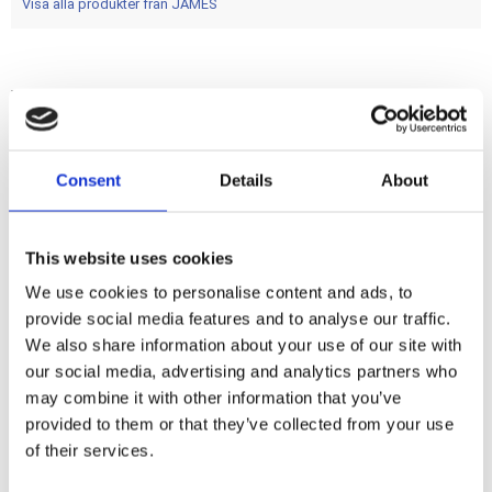
Visa alla produkter från JAMES
Viton heat resistant rubber. Extra thin. For .045" tick head
gaskets; as used in James 906916 & 526139 gasket kits.
Stock head gaskets are .062" thick. Note: Some aftermarket
gaskets still use cylinder head stud o-rings after the 2003
Consent
Details
About
model year.
This website uses cookies
Dela med dig
We use cookies to personalise content and ads, to
F
provide social media features and to analyse our traffic.
a
c
We also share information about your use of our site with
e
our social media, advertising and analytics partners who
b
Omdömen
o
may combine it with other information that you’ve
o
provided to them or that they’ve collected from your use
k
Du
of their services.