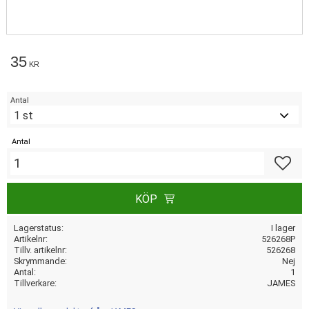
35
KR
Antal
Antal
Lägg till
KÖP
Lagerstatus
I lager
Artikelnr
526268P
Tillv. artikelnr
526268
Skrymmande
Nej
Antal
1
Tillverkare
JAMES