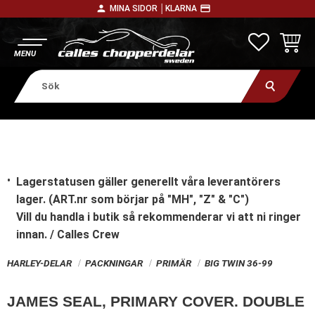
person
payment
MINA SIDOR │
KLARNA
Meny
FAVORITE
KUNDV
Lagerstatusen gäller generellt våra leverantörers
lager. (ART.nr som börjar på "MH", "Z" & "C")
Vill du handla i butik
så rekommenderar vi att ni ringer
innan. / Calles Crew
HARLEY-DELAR
PACKNINGAR
PRIMÄR
BIG TWIN 36-99
JAMES SEAL, PRIMARY COVER. DOUBLE