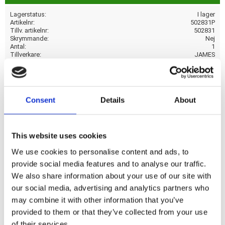
Lagerstatus
I lager
Artikelnr
502831P
Tillv. artikelnr
502831
Skrymmande
Nej
Antal
1
Tillverkare
JAMES
Visa alla produkter från JAMES
Consent
Details
About
(Bio OD.1/141 av röd-;förutom gebita-277s-Flygmedels-
Barn. OEM-Kart-Karlberg.
This website uses cookies
We use cookies to personalise content and ads, to
Dela med dig
provide social media features and to analyse our traffic.
We also share information about your use of our site with
F
a
our social media, advertising and analytics partners who
c
may combine it with other information that you’ve
e
b
provided to them or that they’ve collected from your use
Omdömen
o
of their services.