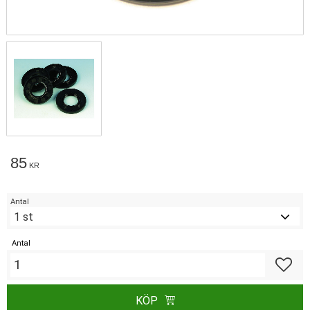
85
KR
Antal
Antal
Lägg till
KÖP