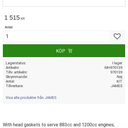
1 515
KR
Antal
Lägg till
KÖP
Lagerstatus
I lager
Artikelnr
MH970139
Tillv. artikelnr
970139
Skrymmande
Nej
Antal
KIT
Tillverkare
JAMES
Visa alla produkter från JAMES
With head gaskets to serve 883cc and 1200cc engines;