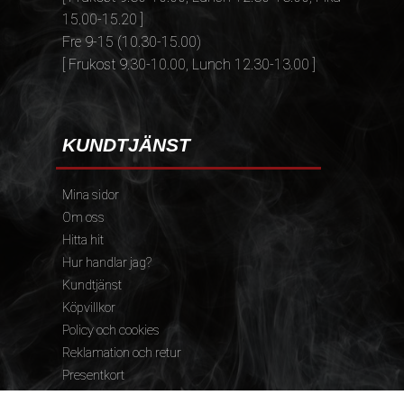
15.00-15.20 ]
Fre 9-15 (10.30-15.00)
[ Frukost 9.30-10.00, Lunch 12.30-13.00 ]
KUNDTJÄNST
Mina sidor
Om oss
Hitta hit
Hur handlar jag?
Kundtjänst
Köpvillkor
Policy och cookies
Reklamation och retur
Presentkort