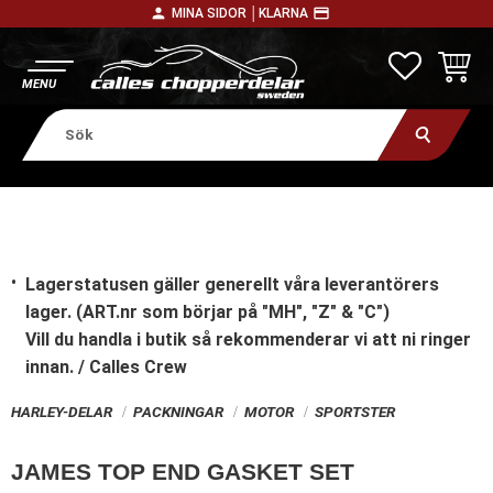
person
payment
MINA SIDOR │
KLARNA
Meny
FAVORITE
KUNDV
Lagerstatusen gäller generellt våra leverantörers
lager. (ART.nr som börjar på "MH", "Z" & "C")
Vill du handla i butik
så rekommenderar vi att ni ringer
innan. / Calles Crew
HARLEY-DELAR
PACKNINGAR
MOTOR
SPORTSTER
JAMES TOP END GASKET SET