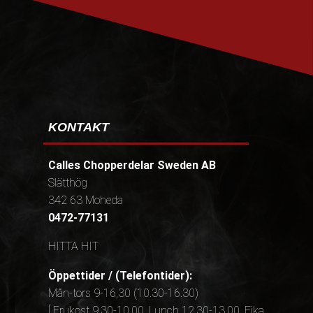
KONTAKT
Calles Chopperdelar Sweden AB
Slätthög
342 63 Moheda
0472-77131
HITTA HIT
Öppettider / (Telefontider):
Mån-tors 9-16,30 (10.30-16.30)
[ Frukost 9.30-10.00, Lunch 12.30-13.00, Fika