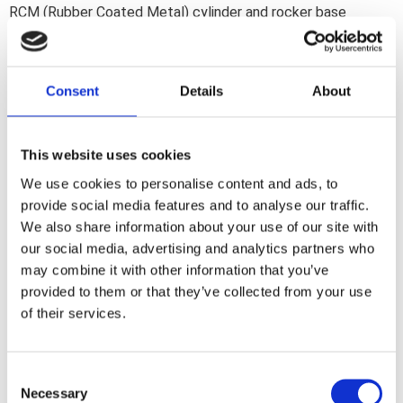
RCM (Rubber Coated Metal) cylinder and rocker base
gaskets; rubber rocker gaskets. Incl. all other required
gaskets; seals and o-rings for a top end rebuild.
Consent
Details
About
Dela med dig
F
This website uses cookies
a
c
We use cookies to personalise content and ads, to
e
b
provide social media features and to analyse our traffic.
Omdömen
o
We also share information about your use of our site with
o
k
our social media, advertising and analytics partners who
Du
may combine it with other information that you’ve
provided to them or that they’ve collected from your use
of their services.
C
Necessary
o
Bli den första att lämna ett omdöme.