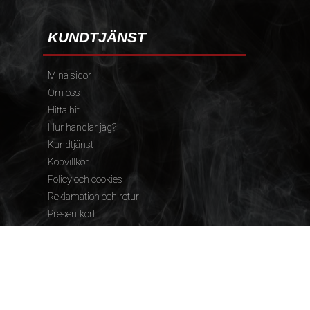
KUNDTJÄNST
Mina sidor
Om oss
Hitta hit
Hur handlar jag?
Kundtjänst
Köpvillkor
Policy och cookies
Reklamation och retur
Presentkort
FÖLJ OSS