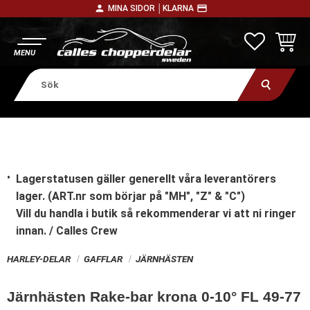
person
payment
MINA SIDOR │
KLARNA
Meny
FAVORITE
KUNDV
Lagerstatusen gäller generellt våra leverantörers
lager. (ART.nr som börjar på "MH", "Z" & "C")
Vill du handla i butik
så rekommenderar vi att ni ringer
innan. / Calles Crew
HARLEY-DELAR
GAFFLAR
JÄRNHÄSTEN
Järnhästen Rake-bar krona 0-10° FL 49-77