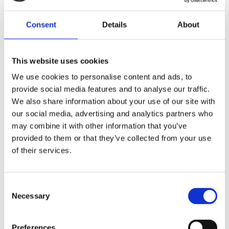
Dela med dig
Consent
Details
About
F
a
c
e
b
This website uses cookies
Omdömen
o
o
We use cookies to personalise content and ads, to
k
Du
provide social media features and to analyse our traffic.
We also share information about your use of our site with
our social media, advertising and analytics partners who
may combine it with other information that you’ve
provided to them or that they’ve collected from your use
of their services.
Bli den första att lämna ett omdöme.
C
Necessary
Lathund, modeller
o
n
🔹XL
= Sportster 🔹
Touring
= Electra Glide, Street Glide,
s
Road Glide, Road King 🔹
FXD =
Dyna
🔹
FXST
= Softail
Preferences