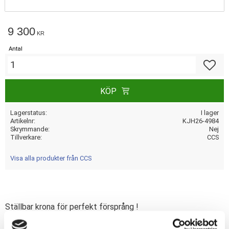
9 300
KR
Antal
Lägg till
KÖP
Lagerstatus
I lager
Artikelnr
KJH26-4984
Skrymmande
Nej
Tillverkare
CCS
Visa alla produkter från CCS
Ställbar krona för perfekt försprång !