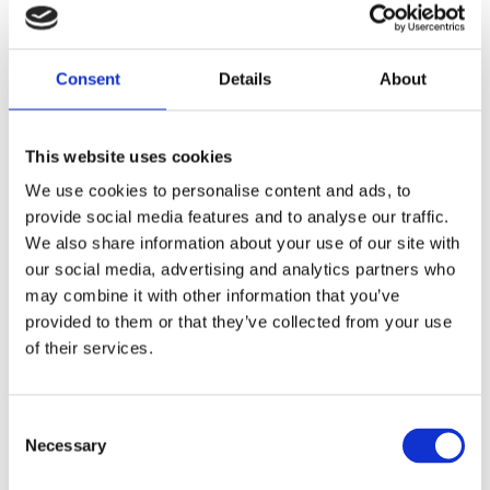
OEM replacement reference 41836-84
Dela med dig
Consent
Details
About
F
a
c
This website uses cookies
e
b
Omdömen
We use cookies to personalise content and ads, to
o
o
provide social media features and to analyse our traffic.
k
Du
We also share information about your use of our site with
our social media, advertising and analytics partners who
may combine it with other information that you’ve
provided to them or that they’ve collected from your use
of their services.
Bli den första att lämna ett omdöme.
C
Necessary
o
Lathund, modeller
n