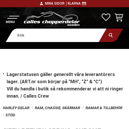
person
payment
MINA SIDOR │
KLARNA
Meny
FAVORITE
KUNDV
Lagerstatusen gäller generellt våra leverantörers
lager. (ART.nr som börjar på "MH", "Z" & "C")
Vill du handla i butik
så rekommenderar vi att ni ringer
innan. / Calles Crew
HARLEY-DELAR
RAM, CHASSIE, SKÄRMAR
RAMAR & TILLBEHÖR
STÖD