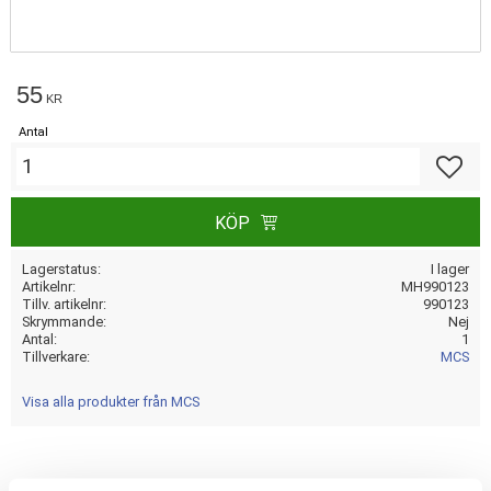
55
KR
Antal
Lägg till
KÖP
Lagerstatus
I lager
Artikelnr
MH990123
Tillv. artikelnr
990123
Skrymmande
Nej
Antal
1
Tillverkare
MCS
Visa alla produkter från MCS