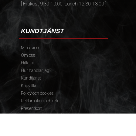
[ Frukost 9.30-10.00, Lunch 12.30-13.00 ]
KUNDTJÄNST
Mina sidor
Om oss
Hitta hit
Hur handlar jag?
Kundtjänst
Köpvillkor
Policy och cookies
Reklamation och retur
Presentkort
FÖLJ OSS