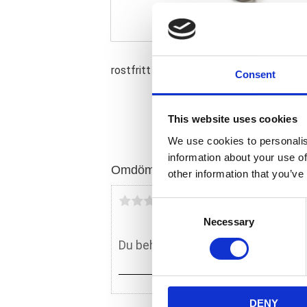
rostfritt stål; för minitrummans broms; r
Consent
This website uses cookies
We use cookies to personalis
information about your use of
Omdömen
other information that you’ve
Du
C
Necessary
o
n
s
e
n
DENY
t