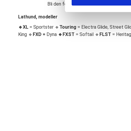
Bli den första att lämna ett omdöme.
S
e
Lathund, modeller
l
🔹XL
= Sportster 🔹
Touring
= Electra Glide, Street Gli
e
c
King 🔹
FXD =
Dyna
🔹
FXST
= Softail 🔹
FLST
= Herita
t
i
o
n