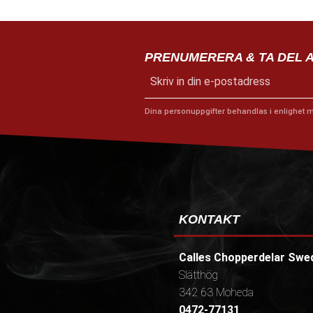
PRENUMERERA & TA DEL 
Dina personuppgifter behandlas i enlighet 
KONTAKT
Calles Chopperdelar Swe
Slätthög
342 63 Moheda
0472-77131