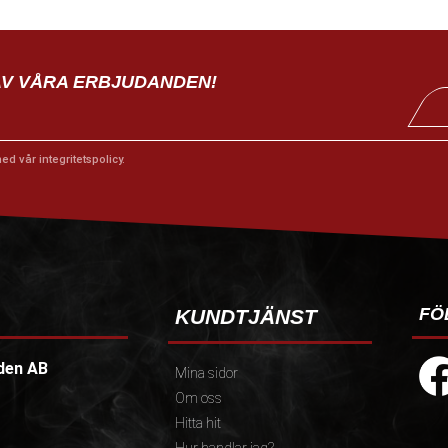
AV VÅRA ERBJUDANDEN!
med vår
integritetspolicy
.
FÖ
KUNDTJÄNST
den AB
Mina sidor
Om oss
Hitta hit