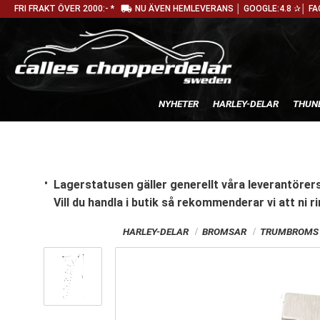
local_shipping
FRI FRAKT ÖVER 2000:- *
NU ÄVEN HEMLEVERANS │ GOOGLE:4.8 ✰│ FA
NYHETER
HARLEY-DELAR
THUN
Lagerstatusen gäller generellt våra leverantörers
Vill du handla i butik
så rekommenderar vi att ni ri
HARLEY-DELAR
BROMSAR
TRUMBROMS