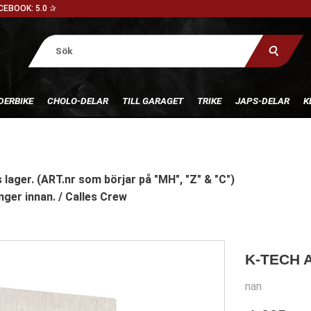
CEBOOK: 5.0 ✰
DERBIKE
CHOLO-DELAR
TILL GARAGET
TRIKE
JAPS-DELAR
K
 lager. (ART.nr som börjar på "MH", "Z" & "C")
nger innan. / Calles Crew
K-TECH
nan