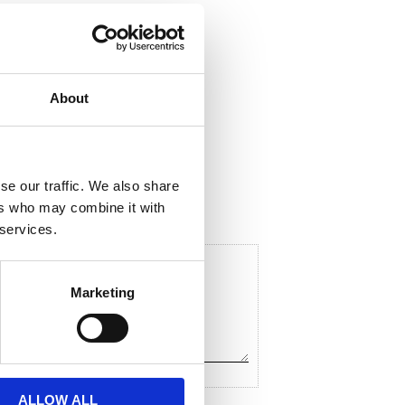
About
ela med dig
F
a
c
se our traffic. We also share
e
ers who may combine it with
b
o
 services.
o
k
Marketing
ALLOW ALL