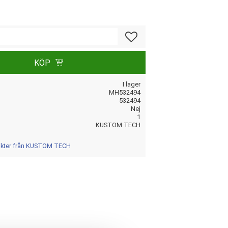
Lägg till i favoriter
KÖP
I lager
MH532494
532494
Nej
1
KUSTOM TECH
dukter från KUSTOM TECH