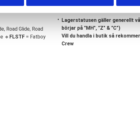
Lagerstatusen gäller generellt v
börjar på "MH", "Z" & "C")
de, Road Glide, Road
Vill du handla i butik så rekommend
ge 🔹
FLSTF
= Fatboy
Crew