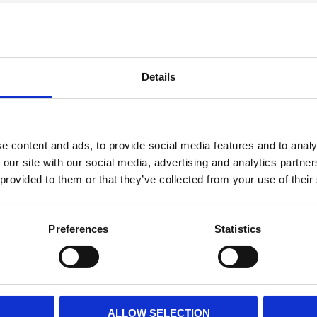
å; utan monteringshål; anpassade applikationer
Details
D
e content and ads, to provide social media features and to analy
 our site with our social media, advertising and analytics partn
 provided to them or that they’ve collected from your use of their
Preferences
Statistics
ALLOW SELECTION