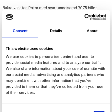
Bakre vänster. Rotor med svart anodiserad 7075 billet
aluminium centrum bärare. Ytterbandet är tillverkad av
högkvalitativt rostfritt stål. Monteringshål diameter 3/8".
Centerhål 56;3 mm innerdiameter.
Consent
Details
About
Dela med dig
This website uses cookies
F
a
We use cookies to personalise content and ads, to
c
e
provide social media features and to analyse our traffic.
b
We also share information about your use of our site with
Omdömen
o
o
our social media, advertising and analytics partners who
k
Du
may combine it with other information that you’ve
provided to them or that they’ve collected from your use
of their services.
C