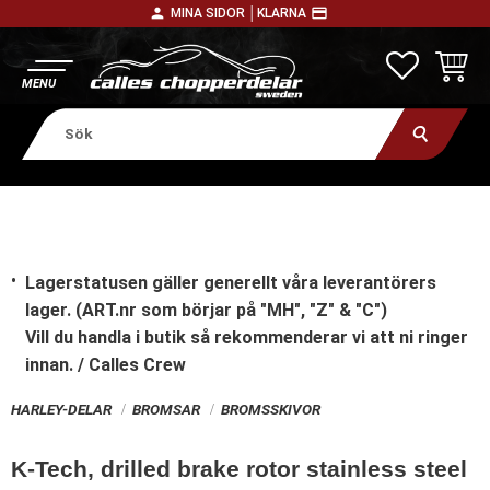
person
payment
MINA SIDOR │
KLARNA
Meny
FAVORITE
KUNDV
Lagerstatusen gäller generellt våra leverantörers
lager. (ART.nr som börjar på "MH", "Z" & "C")
Vill du handla i butik
så rekommenderar vi att ni ringer
innan. / Calles Crew
HARLEY-DELAR
BROMSAR
BROMSSKIVOR
K-Tech, drilled brake rotor stainless steel