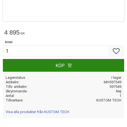
4 895
KR
Antal
Lägg till
KÖP
Lagerstatus
I lager
Artikelnr
MH597549
Tillv. artikelnr
597549
Skrymmande
Nej
Antal
1
Tillverkare
KUSTOM TECH
Visa alla produkter från KUSTOM TECH