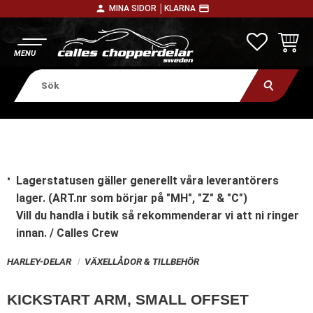
person
payment
MINA SIDOR │
KLARNA
Meny
FAVORITE
KUNDV
Lagerstatusen gäller generellt våra leverantörers
lager. (ART.nr som börjar på "MH", "Z" & "C")
Vill du handla i butik
så rekommenderar vi att ni ringer
innan. / Calles Crew
HARLEY-DELAR
VÄXELLÅDOR & TILLBEHÖR
KICKSTART ARM, SMALL OFFSET