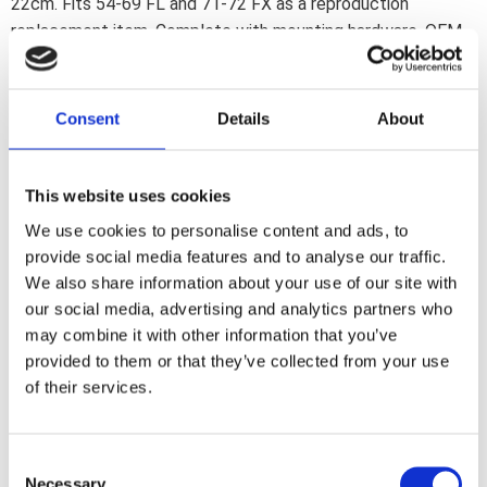
22cm. Fits 54-69 FL and 71-72 FX as a reproduction
replacement item. Complete with mounting hardware. OEM
replacement reference 33068-54. Note: Small offset may
interfere with none original exhaust systems.
Consent
Details
About
Dela med dig
F
This website uses cookies
a
c
We use cookies to personalise content and ads, to
e
b
provide social media features and to analyse our traffic.
Omdömen
o
We also share information about your use of our site with
o
k
our social media, advertising and analytics partners who
Du
may combine it with other information that you’ve
provided to them or that they’ve collected from your use
of their services.
C
Necessary