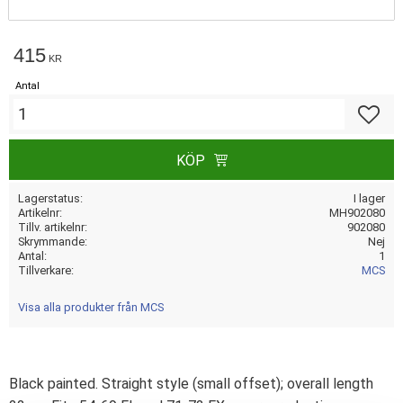
415
KR
Antal
Lägg till
KÖP
Lagerstatus
I lager
Artikelnr
MH902080
Tillv. artikelnr
902080
Skrymmande
Nej
Antal
1
Tillverkare
MCS
Visa alla produkter från MCS
Black painted. Straight style (small offset); overall length