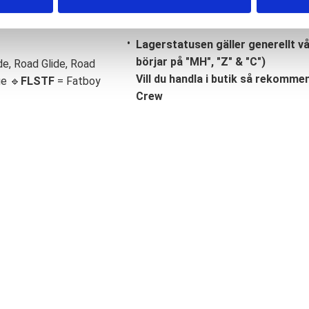
Lagerstatusen gäller generellt v
börjar på "MH", "Z" & "C")
de, Road Glide, Road
Vill du handla i butik så rekommend
ge 🔹
FLSTF
= Fatboy
Crew