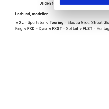
Bli den första att lämna ett omdöme.
S
e
Lathund, modeller
l
🔹XL
= Sportster 🔹
Touring
= Electra Glide, Street Gli
e
c
King 🔹
FXD =
Dyna
🔹
FXST
= Softail 🔹
FLST
= Herita
t
i
o
n