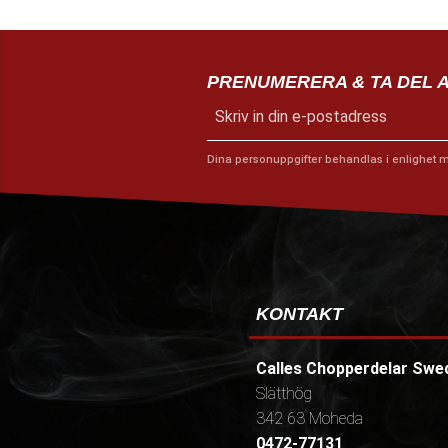
PRENUMERERA & TA DEL 
Dina personuppgifter behandlas i enlighet 
KONTAKT
Calles Chopperdelar Swe
Slätthög
342 63 Moheda
0472-77131