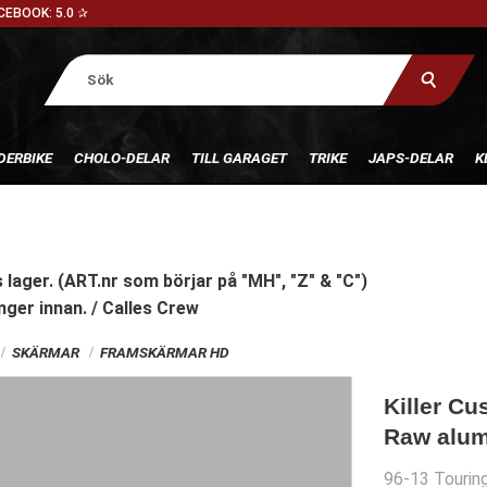
CEBOOK: 5.0 ✰
DERBIKE
CHOLO-DELAR
TILL GARAGET
TRIKE
JAPS-DELAR
K
 lager. (ART.nr som börjar på "MH", "Z" & "C")
nger innan. / Calles Crew
SKÄRMAR
FRAMSKÄRMAR HD
Killer Cu
Raw alu
96-13 Touring