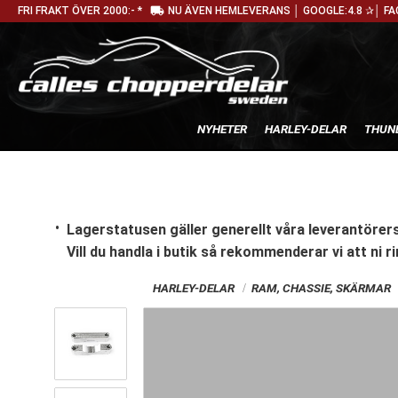
local_shipping
FRI FRAKT ÖVER 2000:- *
NU ÄVEN HEMLEVERANS │ GOOGLE:4.8 ✰│ FA
NYHETER
HARLEY-DELAR
THUN
Lagerstatusen gäller generellt våra leverantörers
Vill du handla i butik
så rekommenderar vi att ni ri
HARLEY-DELAR
RAM, CHASSIE, SKÄRMAR