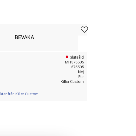
Lägg till i favoriter
BEVAKA
Slutsåld
MH575505
575505
Nej
Par
Killer Custom
kter från Killer Custom