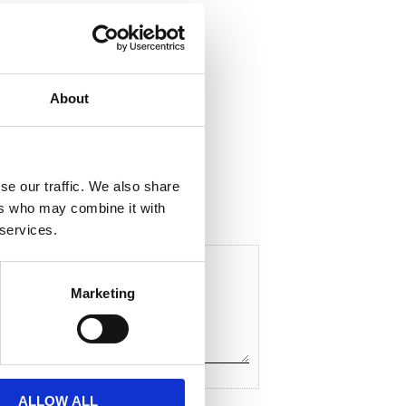
About
ela med dig
F
a
c
se our traffic. We also share
e
ers who may combine it with
b
o
 services.
o
k
Marketing
ALLOW ALL