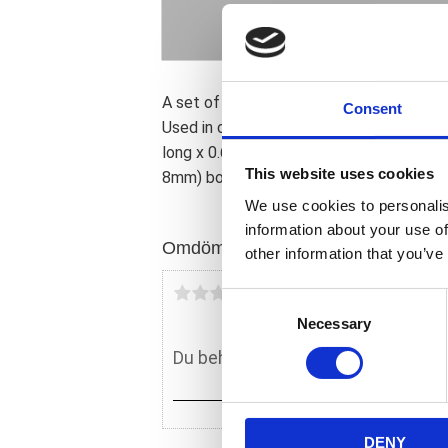
A set of front fender spacers for Touri
Consent
Used in combination with stock fenders. 
long x 0.6" (1.52cm) high. 3" (7.62cm) on
This website uses cookies
8mm) bolts.
We use cookies to personalis
information about your use of
Omdömen
other information that you’ve
Du
C
Necessary
o
n
s
e
n
DENY
t