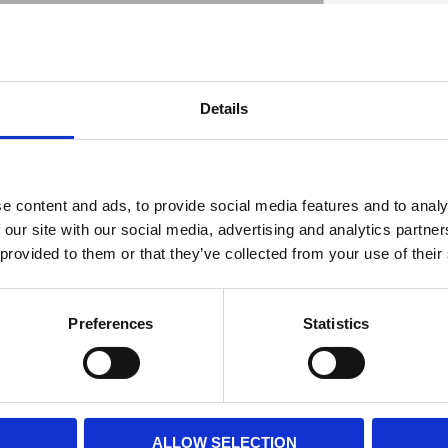
ngs. Uncoated CNC machined billet aluminum.
Details
Dimensions: 0.6" (1.52cm) wide 3.5" (8.9cm)
D
 center holes. For use with 5/16" (approx.
e content and ads, to provide social media features and to analy
 our site with our social media, advertising and analytics partn
 provided to them or that they’ve collected from your use of their
Preferences
Statistics
ALLOW SELECTION