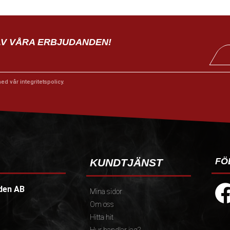
AV VÅRA ERBJUDANDEN!
med vår
integritetspolicy
.
FÖ
KUNDTJÄNST
den AB
Mina sidor
Om oss
Hitta hit