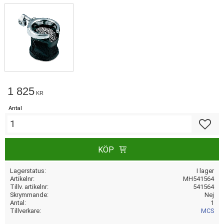
1 825
KR
Antal
Lägg till
KÖP
Lagerstatus
I lager
Artikelnr
MH541564
Tillv. artikelnr
541564
Skrymmande
Nej
Antal
1
Tillverkare
MCS