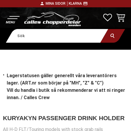
person
payment
MINA SIDOR │
KLARNA
Meny
FAVORITE
KUNDV
Lagerstatusen gäller generellt våra leverantörers
lager. (ART.nr som börjar på "MH", "Z" & "C")
Vill du handla i butik
så rekommenderar vi att ni ringer
innan. / Calles Crew
KURYAKYN PASSENGER DRINK HOLDER
All H-D FLT/Touring models with stock grab rails