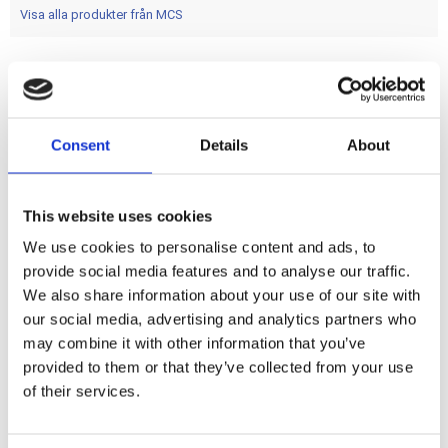
Visa alla produkter från MCS
Universal and secure fit to all stock 1/2"; 5/8" or 3/4" tubing
/ passenger grab rails of H-Dr Touring models. Includes
Consent
Details
About
basket and chrome holder.
Dela med dig
This website uses cookies
F
We use cookies to personalise content and ads, to
a
provide social media features and to analyse our traffic.
c
e
We also share information about your use of our site with
b
Omdömen
our social media, advertising and analytics partners who
o
o
may combine it with other information that you’ve
k
Du
provided to them or that they’ve collected from your use
of their services.