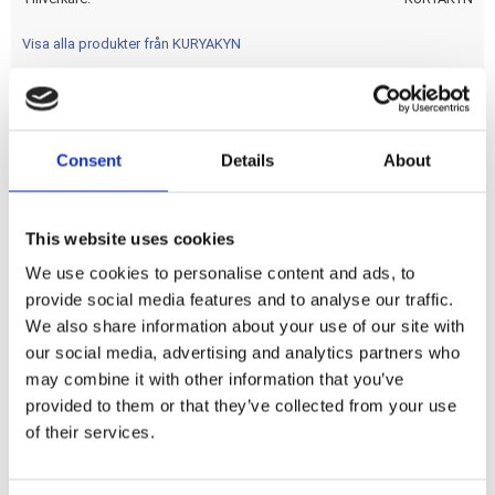
Visa alla produkter från KURYAKYN
Chrome. A direct replacement for the stock locked fuel
Consent
Details
About
door latch; enabling you to open the fuel door without keys.
Dela med dig
This website uses cookies
F
We use cookies to personalise content and ads, to
a
provide social media features and to analyse our traffic.
c
e
We also share information about your use of our site with
b
Omdömen
our social media, advertising and analytics partners who
o
o
may combine it with other information that you’ve
k
Du
provided to them or that they’ve collected from your use
of their services.