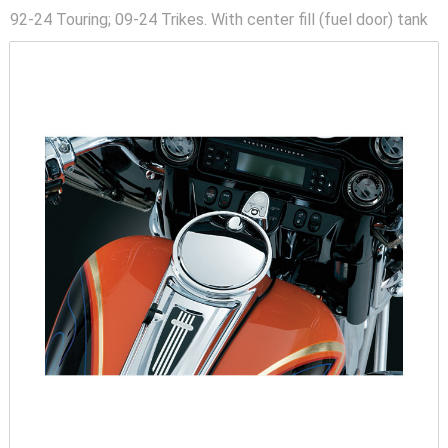
92-24 Touring; 09-24 Trikes. With center fill (fuel door) tank