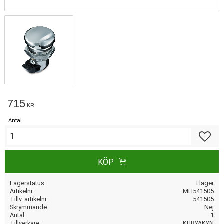
715
KR
Antal
Lägg till
KÖP
Lagerstatus
I lager
Artikelnr
MH541505
Tillv. artikelnr
541505
Skrymmande
Nej
Antal
1
Tillverkare
KURYAKYN