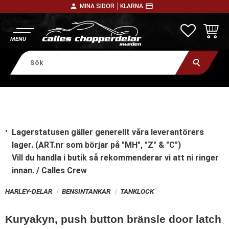
person
payment
MINA SIDOR │
KLARNA
Meny
FAVORITE
KUNDV
Lagerstatusen gäller generellt våra leverantörers
lager. (ART.nr som börjar på "MH", "Z" & "C")
Vill du handla i butik
så rekommenderar vi att ni ringer
innan. / Calles Crew
HARLEY-DELAR
BENSINTANKAR
TANKLOCK
Kuryakyn, push button bränsle door latch