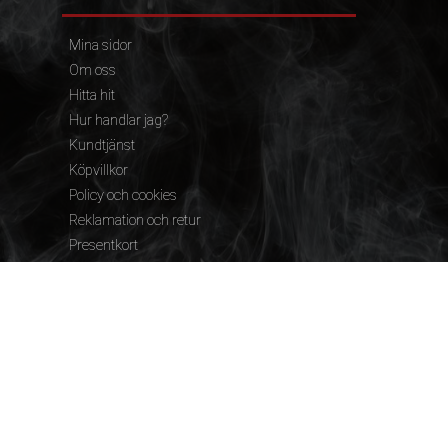
Mina sidor
Om oss
Hitta hit
Hur handlar jag?
Kundtjänst
Köpvillkor
Policy och cookies
Reklamation och retur
Presentkort
FÖLJ OSS