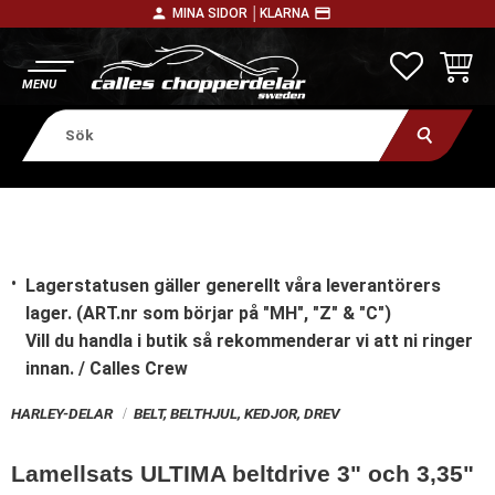
person
payment
MINA SIDOR │
KLARNA
Meny
FAVORITE
KUNDV
Lagerstatusen gäller generellt våra leverantörers
lager. (ART.nr som börjar på "MH", "Z" & "C")
Vill du handla i butik
så rekommenderar vi att ni ringer
innan. / Calles Crew
HARLEY-DELAR
BELT, BELTHJUL, KEDJOR, DREV
Lamellsats ULTIMA beltdrive 3" och 3,35"