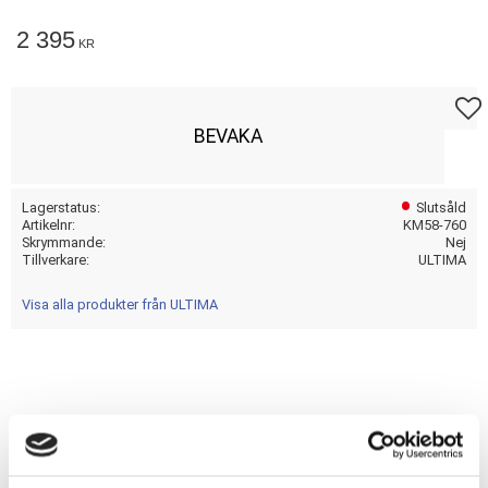
2 395
KR
Lägg t
BEVAKA
Lagerstatus
Slutsåld
Artikelnr
KM58-760
Skrymmande
Nej
Tillverkare
ULTIMA
Visa alla produkter från ULTIMA
Dela med dig
F