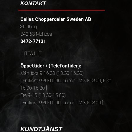
KONTAKT
Calles Chopperdelar Sweden AB
Slätthög
342 63 Moheda
0472-77131
HITTA HIT
Öppettider / (Telefontider):
Mån-tors 9-16,30 (10.30-16.30)
[ Frukost 9.30-10.00, Lunch 12.30-13.00, Fika
15.00-15.20 ]
Fre 9-15 (10.30-15.00)
[ Frukost 9.30-10.00, Lunch 12.30-13.00 ]
KUNDTJÄNST