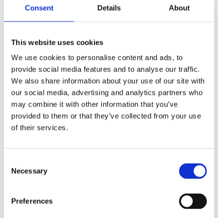
a
Consent
Details
About
c
e
b
Omdömen
o
o
This website uses cookies
k
Du
We use cookies to personalise content and ads, to
provide social media features and to analyse our traffic.
We also share information about your use of our site with
our social media, advertising and analytics partners who
may combine it with other information that you’ve
provided to them or that they’ve collected from your use
of their services.
Bli den första att lämna ett omdöme.
Lathund, modeller
C
Necessary
🔹XL
= Sportster 🔹
Touring
= Electra Glide, Street Glide,
o
Road Glide, Road King 🔹
FXD =
Dyna
🔹
FXST
= Softail
n
s
🔹
FLST
= Heritage 🔹
FLSTF
= Fatboy
Preferences
e