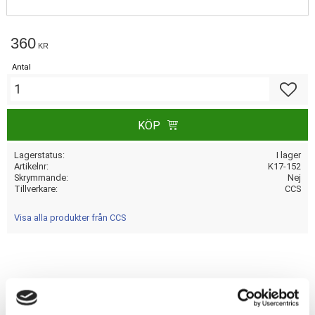
360
KR
Antal
Lägg till
KÖP
Lagerstatus
I lager
Artikelnr
K17-152
Skrymmande
Nej
Tillverkare
CCS
Visa alla produkter från CCS
Dela med dig