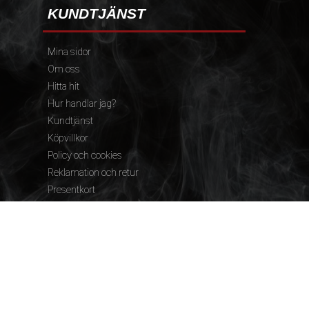
KUNDTJÄNST
Mina sidor
Om oss
Hitta hit
Hur handlar jag?
Kundtjänst
Köpvillkor
Policy och cookies
Reklamation och retur
Presentkort
FÖLJ OSS