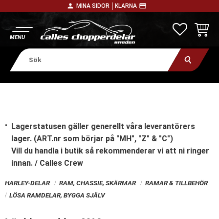
person
payment
MINA SIDOR │
KLARNA
Meny
FAVORITE
KUNDV
Lagerstatusen gäller generellt våra leverantörers
lager. (ART.nr som börjar på "MH", "Z" & "C")
Vill du handla i butik
så rekommenderar vi att ni ringer
innan. / Calles Crew
HARLEY-DELAR
RAM, CHASSIE, SKÄRMAR
RAMAR & TILLBEHÖR
LÖSA RAMDELAR, BYGGA SJÄLV