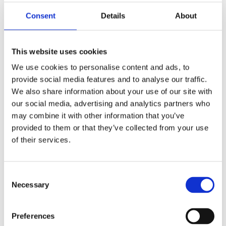
F
a
Consent
Details
About
c
e
b
Omdömen
o
This website uses cookies
o
k
We use cookies to personalise content and ads, to
Du
provide social media features and to analyse our traffic.
We also share information about your use of our site with
our social media, advertising and analytics partners who
may combine it with other information that you’ve
provided to them or that they’ve collected from your use
of their services.
Bli den första att lämna ett omdöme.
C
Lathund, modeller
Necessary
o
🔹XL
= Sportster 🔹
Touring
= Electra Glide, Street Glide,
n
Road Glide, Road King 🔹
FXD =
Dyna
🔹
FXST
= Softail
s
Preferences
🔹
FLST
= Heritage 🔹
FLSTF
= Fatboy
e