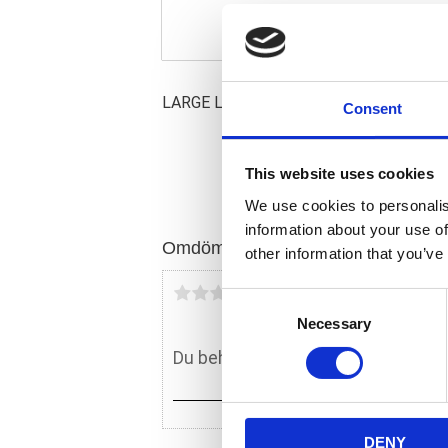
LARGE L73-82 STYLE; LEFT FAT BOB 
Consent
This website uses cookies
We use cookies to personalis
information about your use of
Omdömen
other information that you’ve
Du
C
Necessary
o
n
s
e
n
DENY
t