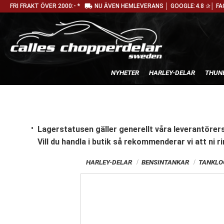
local_shipping
FRI FRAKT ÖVER 2000:- *
NU ÄVEN HEMLEVERANS │ GOOGLE:4.8 ✰│ FA
NYHETER
HARLEY-DELAR
THUN
Lagerstatusen gäller generellt våra leverantörers
Vill du handla i butik
så rekommenderar vi att ni ri
HARLEY-DELAR
BENSINTANKAR
TANKLO