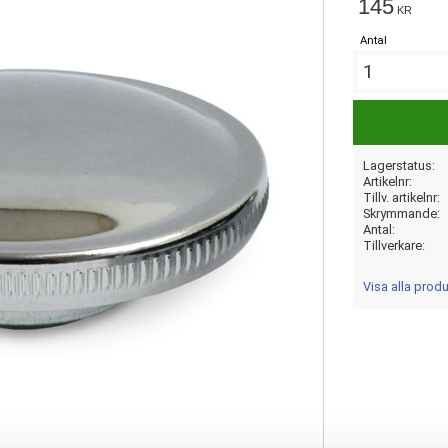
145
KR
Antal
Lagerstatus
Artikelnr
Tillv. artikelnr
Skrymmande
Antal
Tillverkare
Visa alla prod