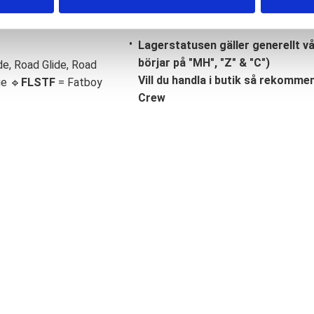
Lagerstatusen gäller generellt v
börjar på "MH", "Z" & "C")
de, Road Glide, Road
Vill du handla i butik så rekommend
ge 🔹
FLSTF
= Fatboy
Crew