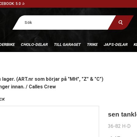
CEBOOK: 5.0 ✰
DERBIKE
CHOLO-DELAR
TILL GARAGET
TRIKE
JAPS-DELAR
K
 lager. (ART.nr som börjar på "MH", "Z" & "C")
nger innan. / Calles Crew
CK
sen tank
36-82 H-D