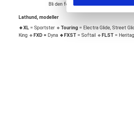
Bli den första att lämna ett omdöme.
S
e
Lathund, modeller
l
🔹XL
= Sportster 🔹
Touring
= Electra Glide, Street Gli
e
c
King 🔹
FXD =
Dyna
🔹
FXST
= Softail 🔹
FLST
= Herita
t
i
o
n