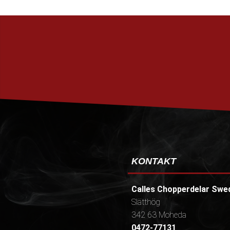
KONTAKT
Calles Chopperdelar Swe
Slätthög
342 63 Moheda
0472-77131