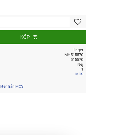
Lägg till i favoriter
KÖP
I lager
MH515570
515570
Nej
1
MCS
ukter från MCS