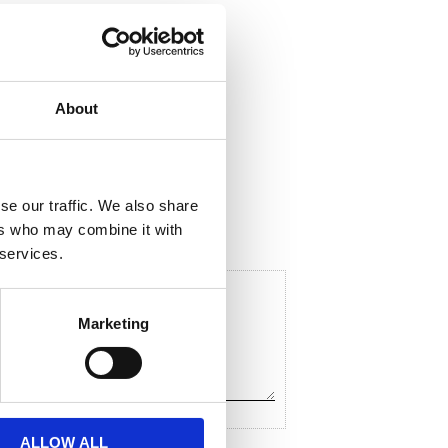
About
ela med dig
F
a
c
se our traffic. We also share
e
ers who may combine it with
b
o
 services.
o
k
Marketing
ALLOW ALL