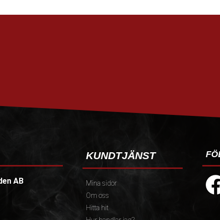
FÖ
KUNDTJÄNST
den AB
Mina sidor
Om oss
Hitta hit