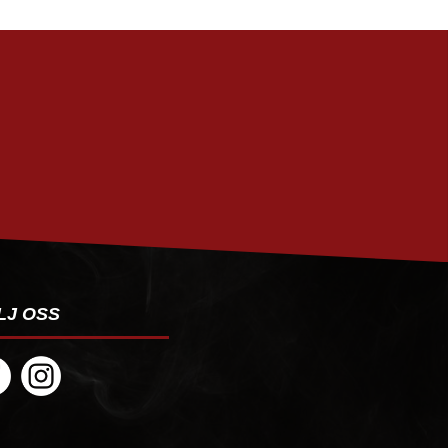
PRENUMERERA
LJ OSS