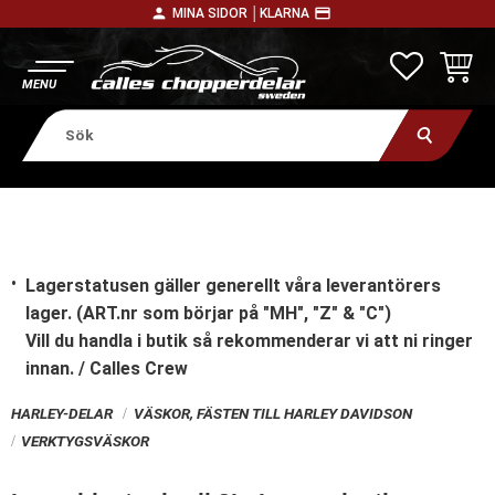
person
payment
MINA SIDOR │
KLARNA
Meny
FAVORITE
KUNDV
Lagerstatusen gäller generellt våra leverantörers
lager. (ART.nr som börjar på "MH", "Z" & "C")
Vill du handla i butik
så rekommenderar vi att ni ringer
innan. / Calles Crew
HARLEY-DELAR
VÄSKOR, FÄSTEN TILL HARLEY DAVIDSON
VERKTYGSVÄSKOR