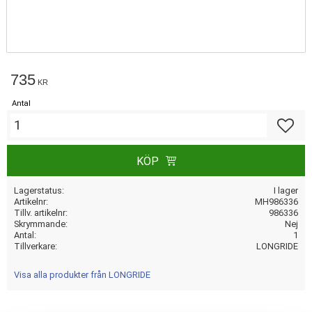
735
KR
Antal
Lägg till
KÖP
Lagerstatus
I lager
Artikelnr
MH986336
Tillv. artikelnr
986336
Skrymmande
Nej
Antal
1
Tillverkare
LONGRIDE
Visa alla produkter från LONGRIDE