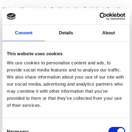
Universal Iparex tool roll with a leather finish. Installs with
straps to forks; frame etc. Dimensions of this small version:
26cm wide x 10;5cm diameter. 2 Liter volume
Consent
Details
About
Dela med dig
F
This website uses cookies
a
c
We use cookies to personalise content and ads, to
e
provide social media features and to analyse our traffic.
b
Omdömen
o
We also share information about your use of our site with
o
our social media, advertising and analytics partners who
k
Du
may combine it with other information that you’ve
provided to them or that they’ve collected from your use
of their services.
C
Necessary