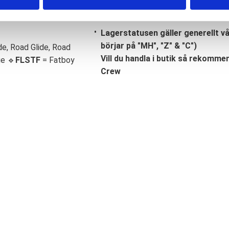
Lagerstatusen gäller generellt v
börjar på "MH", "Z" & "C")
de, Road Glide, Road
Vill du handla i butik så rekommend
ge 🔹
FLSTF
= Fatboy
Crew