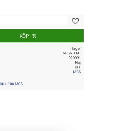
Lägg till i favoriter
KÖP
I lager
MH920091
920091
Nej
KIT
MCS
ukter från MCS