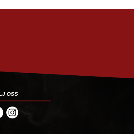
PRENUMERERA
LJ OSS