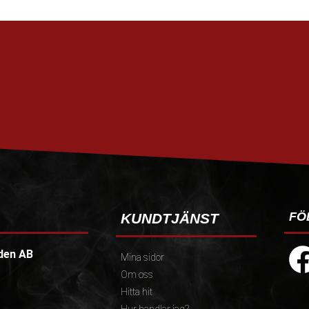
FÖ
KUNDTJÄNST
den AB
Mina sidor
Om oss
Hitta hit