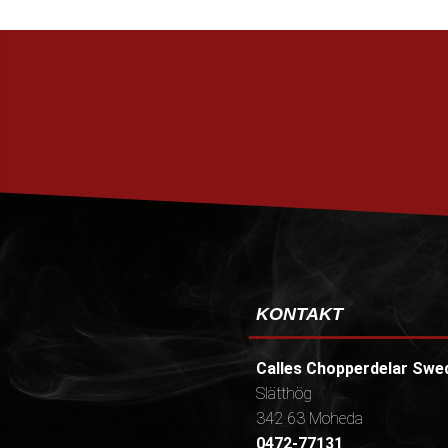
KONTAKT
Calles Chopperdelar Swe
Slätthög
342 63 Moheda
0472-77131