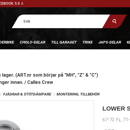
CEBOOK: 5.0 ✰
DERBIKE
CHOLO-DELAR
TILL GARAGET
TRIKE
JAPS-DELAR
K
 lager. (ART.nr som börjar på "MH", "Z" & "C")
nger innan. / Calles Crew
FJÄDRAR & STÖTDÄMPARE
MONTERING, TILLBEHÖR
LOWER S
67-72 FL; 71