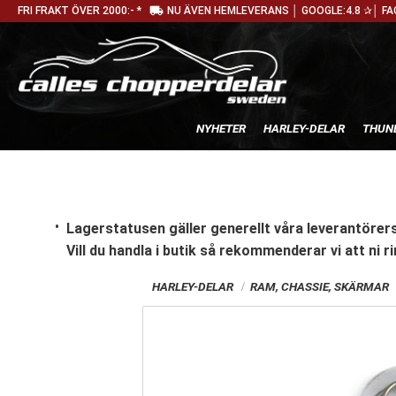
local_shipping
FRI FRAKT ÖVER 2000:- *
NU ÄVEN HEMLEVERANS │ GOOGLE:4.8 ✰│ FA
NYHETER
HARLEY-DELAR
THUN
Lagerstatusen gäller generellt våra leverantörers
Vill du handla i butik
så rekommenderar vi att ni ri
HARLEY-DELAR
RAM, CHASSIE, SKÄRMAR