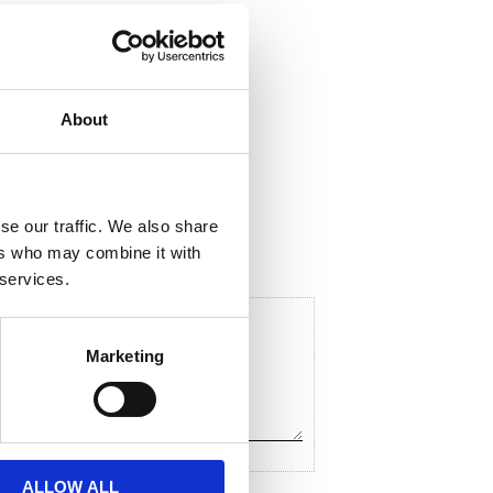
About
ela med dig
F
a
c
se our traffic. We also share
e
ers who may combine it with
b
o
 services.
o
k
Marketing
ALLOW ALL