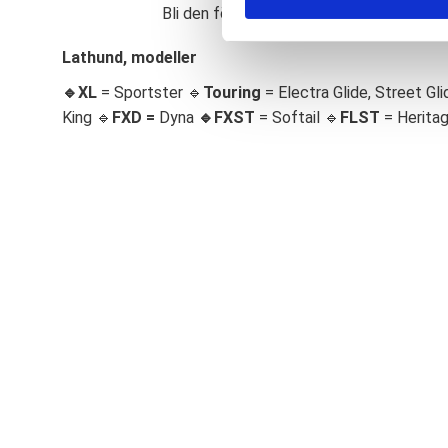
Bli den första att lämna ett omdöme.
S
e
Lathund, modeller
l
🔹XL
= Sportster 🔹
Touring
= Electra Glide, Street Gli
e
c
King 🔹
FXD =
Dyna
🔹
FXST
= Softail 🔹
FLST
= Herita
t
i
o
n