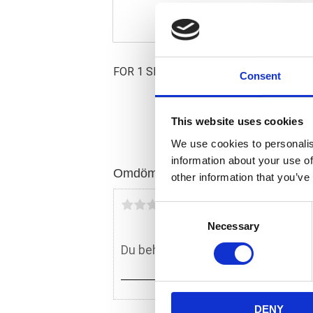
FOR 1 SHOCK
Consent
This website uses cookies
We use cookies to personalis
information about your use of
Omdömen
other information that you’ve
Du
C
Necessary
o
n
s
e
n
DENY
t