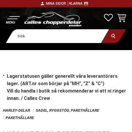
person
payment
MINA SIDOR │
KLARNA
Meny
FAVORITE
KUNDV
Lagerstatusen gäller generellt våra leverantörers
lager. (ART.nr som börjar på "MH", "Z" & "C")
Vill du handla i butik
så rekommenderar vi att ni ringer
innan. / Calles Crew
HARLEY-DELAR
SADEL, RYGGSTÖD, PAKETHÅLLARE
PAKETHÅLLARE