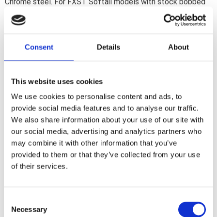
Chrome steel. For FXST Softail models with stock bobbed
(duck tail) rear fender. Fits with or without sissy bars and
takes a maximum weight of 4.5kg (10 lbs).
Consent
Details
About
Dela med dig
F
a
This website uses cookies
c
e
We use cookies to personalise content and ads, to
b
Omdömen
provide social media features and to analyse our traffic.
o
o
We also share information about your use of our site with
k
Du
our social media, advertising and analytics partners who
may combine it with other information that you’ve
provided to them or that they’ve collected from your use
of their services.
C
Necessary
o
Bli den första att lämna ett omdöme.