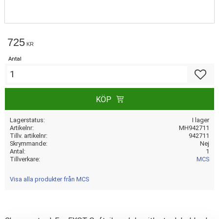
725
KR
Antal
Lägg till
KÖP
Lagerstatus
I lager
Artikelnr
MH942711
Tillv. artikelnr
942711
Skrymmande
Nej
Antal
1
Tillverkare
MCS
Visa alla produkter från MCS