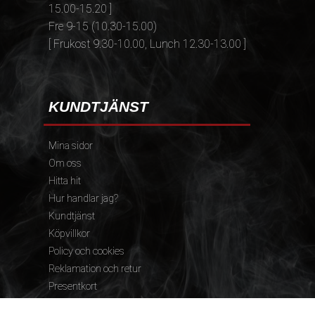
15.00-15.20 ]
Fre 9-15 (10.30-15.00)
[ Frukost 9.30-10.00, Lunch 12.30-13.00 ]
KUNDTJÄNST
Mina sidor
Om oss
Hitta hit
Hur handlar jag?
Kundtjänst
Köpvillkor
Policy och cookies
Reklamation och retur
Presentkort