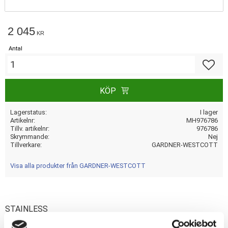
2 045
KR
Antal
Lägg till
KÖP
Lagerstatus
I lager
Artikelnr
MH976786
Tillv. artikelnr
976786
Skrymmande
Nej
Tillverkare
GARDNER-WESTCOTT
Visa alla produkter från GARDNER-WESTCOTT
STAINLESS