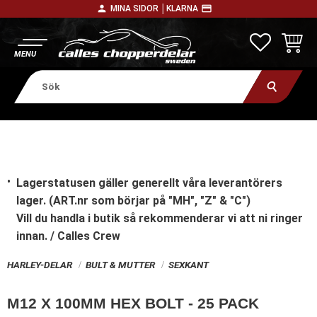
person
payment
MINA SIDOR │
KLARNA
Meny
FAVORITE
KUNDV
Lagerstatusen gäller generellt våra leverantörers
lager. (ART.nr som börjar på "MH", "Z" & "C")
Vill du handla i butik
så rekommenderar vi att ni ringer
innan. / Calles Crew
HARLEY-DELAR
BULT & MUTTER
SEXKANT
M12 X 100MM HEX BOLT - 25 PACK