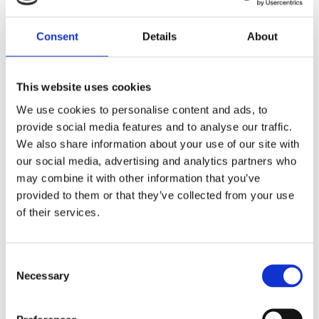
Dela med dig
Consent
Details
About
F
a
c
e
b
This website uses cookies
Omdömen
o
o
We use cookies to personalise content and ads, to
k
Du
provide social media features and to analyse our traffic.
We also share information about your use of our site with
our social media, advertising and analytics partners who
may combine it with other information that you’ve
provided to them or that they’ve collected from your use
of their services.
Bli den första att lämna ett omdöme.
C
Necessary
Lathund, modeller
o
n
🔹XL
= Sportster 🔹
Touring
= Electra Glide, Street Glide,
s