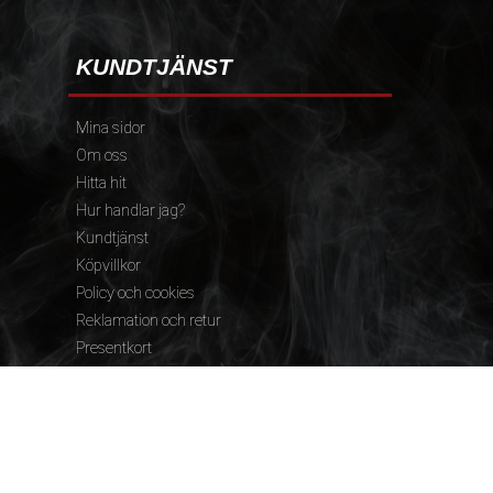
KUNDTJÄNST
Mina sidor
Om oss
Hitta hit
Hur handlar jag?
Kundtjänst
Köpvillkor
Policy och cookies
Reklamation och retur
Presentkort
FÖLJ OSS