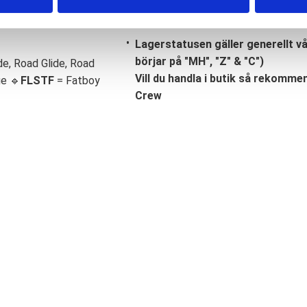
Lagerstatusen gäller generellt v
börjar på "MH", "Z" & "C")
de, Road Glide, Road
Vill du handla i butik så rekommend
ge 🔹
FLSTF
= Fatboy
Crew