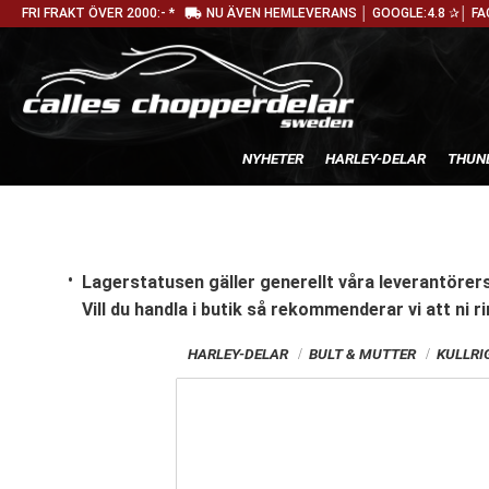
local_shipping
FRI FRAKT ÖVER 2000:- *
NU ÄVEN HEMLEVERANS │ GOOGLE:4.8 ✰│ FA
NYHETER
HARLEY-DELAR
THUN
Lagerstatusen gäller generellt våra leverantörers
Vill du handla i butik
så rekommenderar vi att ni ri
HARLEY-DELAR
BULT & MUTTER
KULLRI