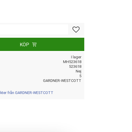
Lägg till i favoriter
KÖP
I lager
MH523618
523618
Nej
5
GARDNER-WESTCOTT
dukter från GARDNER-WESTCOTT