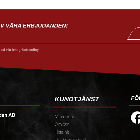
AV VÅRA ERBJUDANDEN!
med vår
integritetspolicy
.
FÖ
KUNDTJÄNST
den AB
Mina sidor
Om oss
Hitta hit