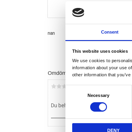
Consent
nan
This website uses cookies
We use cookies to personalis
information about your use of
Omdömen
other information that you’ve
Du
C
Necessary
o
n
s
e
n
DENY
t