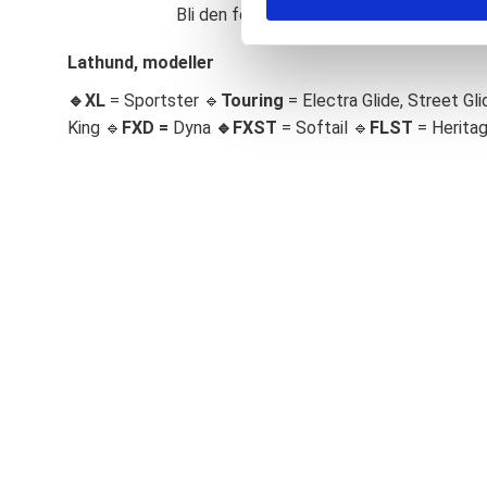
Bli den första att lämna ett omdöme.
S
e
Lathund, modeller
l
🔹XL
= Sportster 🔹
Touring
= Electra Glide, Street Gli
e
c
King 🔹
FXD =
Dyna
🔹
FXST
= Softail 🔹
FLST
= Herita
t
i
o
n