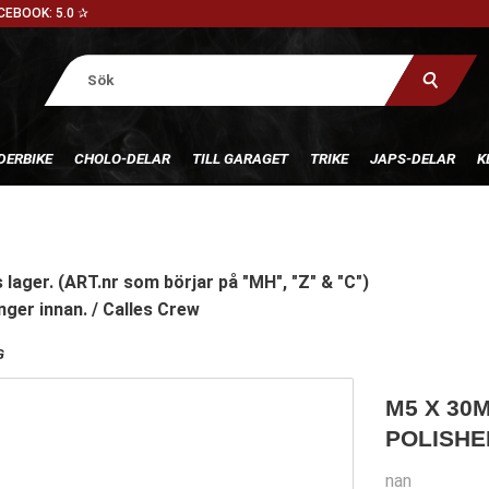
CEBOOK: 5.0 ✰
DERBIKE
CHOLO-DELAR
TILL GARAGET
TRIKE
JAPS-DELAR
K
 lager. (ART.nr som börjar på "MH", "Z" & "C")
nger innan. / Calles Crew
G
M5 X 30
POLISHE
nan