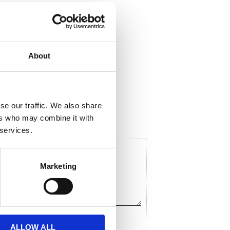
About
ela med dig
F
a
c
se our traffic. We also share
e
ers who may combine it with
b
o
 services.
o
k
Marketing
ALLOW ALL