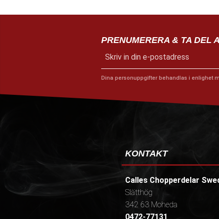
PRENUMERERA & TA DEL 
Dina personuppgifter behandlas i enlighet 
KONTAKT
Calles Chopperdelar Swe
Slätthög
342 63 Moheda
0472-77131