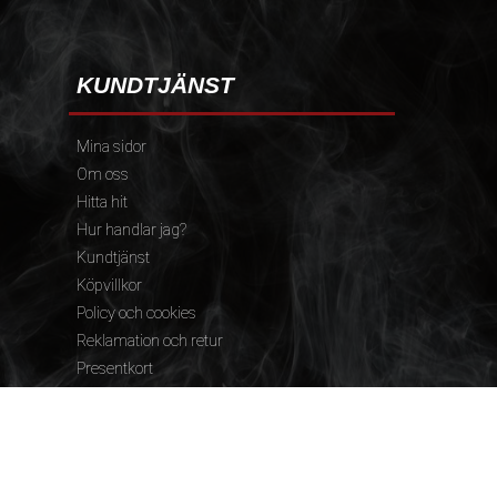
KUNDTJÄNST
Mina sidor
Om oss
Hitta hit
Hur handlar jag?
Kundtjänst
Köpvillkor
Policy och cookies
Reklamation och retur
Presentkort
FÖLJ OSS