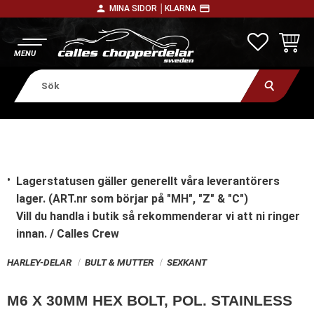
person
payment
MINA SIDOR │
KLARNA
Meny
FAVORITE
KUNDV
Lagerstatusen gäller generellt våra leverantörers
lager. (ART.nr som börjar på "MH", "Z" & "C")
Vill du handla i butik
så rekommenderar vi att ni ringer
innan. / Calles Crew
HARLEY-DELAR
BULT & MUTTER
SEXKANT
M6 X 30MM HEX BOLT, POL. STAINLESS