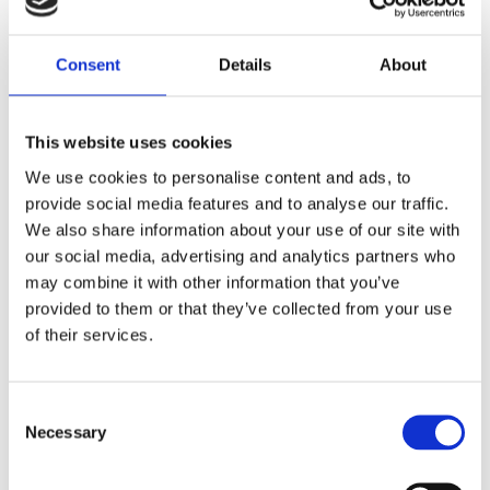
Dela med dig
Consent
Details
About
F
a
c
e
This website uses cookies
b
Omdömen
o
We use cookies to personalise content and ads, to
o
k
provide social media features and to analyse our traffic.
Du
We also share information about your use of our site with
our social media, advertising and analytics partners who
may combine it with other information that you’ve
provided to them or that they’ve collected from your use
of their services.
Bli den första att lämna ett omdöme.
C
Necessary
o
Lathund, modeller
n
🔹XL
= Sportster 🔹
Touring
= Electra Glide, Street Glide,
s