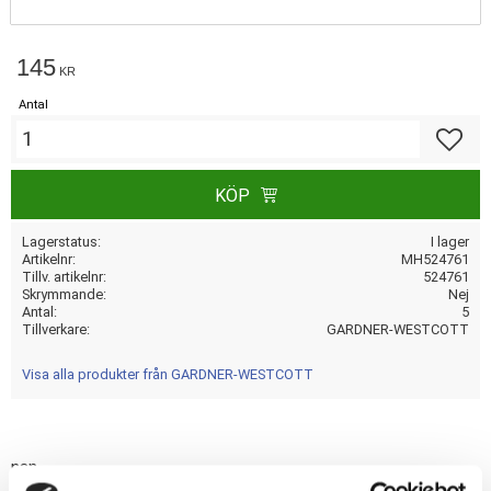
145
KR
Antal
Lägg till
KÖP
Lagerstatus
I lager
Artikelnr
MH524761
Tillv. artikelnr
524761
Skrymmande
Nej
Antal
5
Tillverkare
GARDNER-WESTCOTT
Visa alla produkter från GARDNER-WESTCOTT
nan