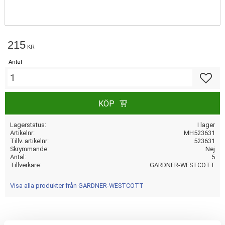
215
KR
Antal
Lägg till
KÖP
Lagerstatus
I lager
Artikelnr
MH523631
Tillv. artikelnr
523631
Skrymmande
Nej
Antal
5
Tillverkare
GARDNER-WESTCOTT
Visa alla produkter från GARDNER-WESTCOTT