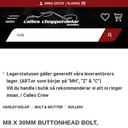
person
payment
MINA SIDOR │
KLARNA
Meny
FAVORITE
KUNDV
Lagerstatusen gäller generellt våra leverantörers
lager. (ART.nr som börjar på "MH", "Z" & "C")
Vill du handla i butik
så rekommenderar vi att ni ringer
innan. / Calles Crew
HARLEY-DELAR
BULT & MUTTER
KULLRIG
M8 X 30MM BUTTONHEAD BOLT,