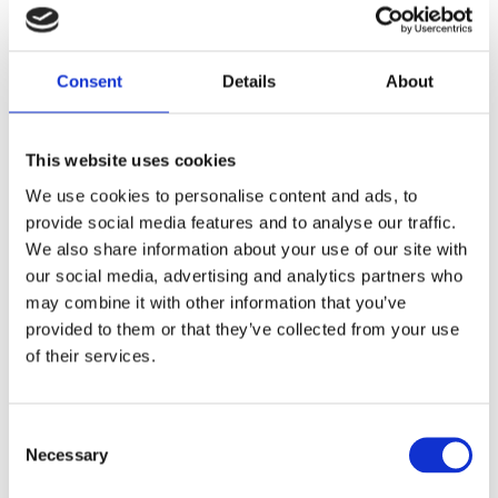
nan
Dela med dig
Consent
Details
About
F
a
c
This website uses cookies
e
b
Omdömen
We use cookies to personalise content and ads, to
o
o
provide social media features and to analyse our traffic.
k
Du
We also share information about your use of our site with
our social media, advertising and analytics partners who
may combine it with other information that you’ve
provided to them or that they’ve collected from your use
of their services.
C
Bli den första att lämna ett omdöme.
Necessary
o
Lathund, modeller
n