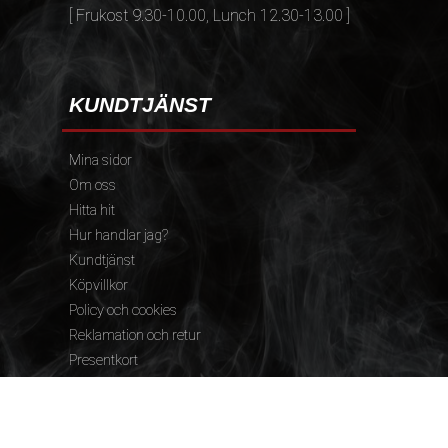
[ Frukost 9.30-10.00, Lunch 12.30-13.00 ]
KUNDTJÄNST
Mina sidor
Om oss
Hitta hit
Hur handlar jag?
Kundtjänst
Köpvillkor
Policy och cookies
Reklamation och retur
Presentkort
FÖLJ OSS