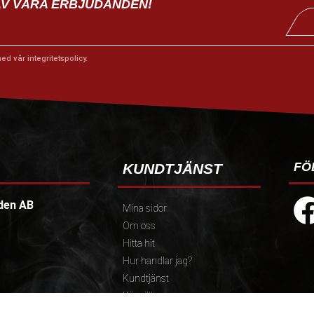
AV VÅRA ERBJUDANDEN!
med vår
integritetspolicy
.
FÖ
KUNDTJÄNST
den AB
Mina sidor
Om oss
Hitta hit
Hur handlar jag?
Kundtjänst
Köpvillkor
Policy och cookies