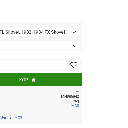
Lägg till i favoriter
KÖP
I lager
MH985842
Nej
MCS
ukter från MCS