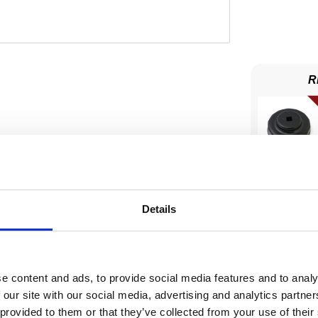
R
Details
SERVIC
Add-on kit
5
e content and ads, to provide social media features and to analy
 our site with our social media, advertising and analytics partn
Lägg till 
 provided to them or that they’ve collected from your use of their