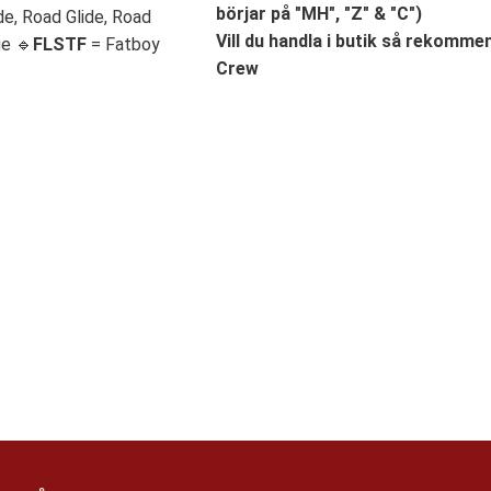
börjar på "MH", "Z" & "C")
de, Road Glide, Road
Vill du handla i butik så rekommend
ge 🔹
FLSTF
= Fatboy
Crew