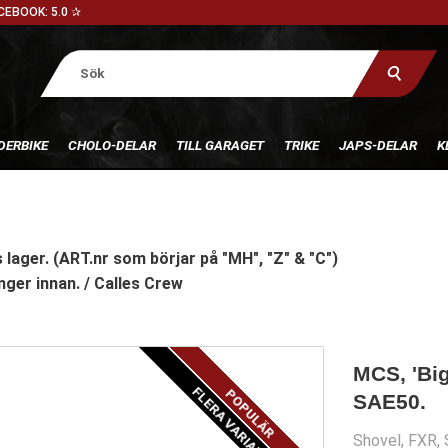
CEBOOK: 5.0 ✰
DERBIKE
CHOLO-DELAR
TILL GARAGET
TRIKE
JAPS-DELAR
K
 lager. (ART.nr som börjar på "MH", "Z" & "C")
nger innan. / Calles Crew
MCS, 'Big
FLERA VARIANTER
POPULÄR
SAE50.
Shovel, FXR, 