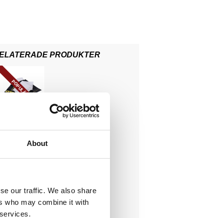
ELATERADE PRODUKTER
POPULÄR
About
E ADD-ON
 till service
85
KR
se our traffic. We also share
ers who may combine it with
i favoriter
 services.