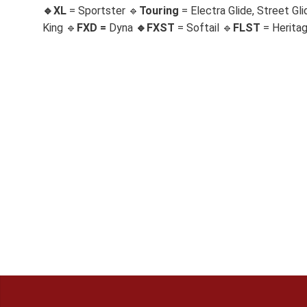
🔹XL
= Sportster 🔹
Touring
= Electra Glide, Street Gli
King 🔹
FXD =
Dyna
🔹
FXST
= Softail 🔹
FLST
= Herita