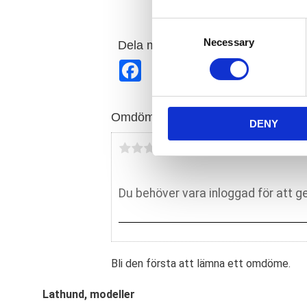
C
Necessary
o
Dela med dig
n
F
s
a
c
e
e
n
b
Omdömen
o
DENY
t
o
S
k
Du
e
l
e
c
t
i
o
Bli den första att lämna ett omdöme.
n
Lathund, modeller