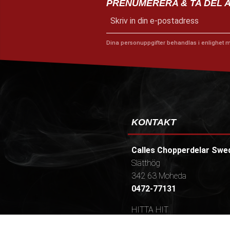
PRENUMERERA & TA DEL 
Dina personuppgifter behandlas i enlighet 
KONTAKT
Calles Chopperdelar Swe
Slätthög
342 63 Moheda
0472-77131
HITTA HIT