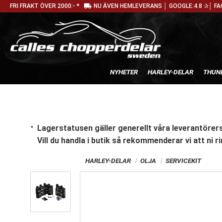
local_shipping
FRI FRAKT ÖVER 2000:- *
NU ÄVEN HEMLEVERANS │ GOOGLE:4.8 ✰│ FA
NYHETER
HARLEY-DELAR
THUN
Lagerstatusen gäller generellt våra leverantörers
Vill du handla i butik
så rekommenderar vi att ni ri
HARLEY-DELAR
OLJA
SERVICEKIT