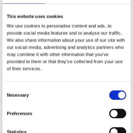
This website uses cookies
We use cookies to personalise content and ads, to
provide social media features and to analyse our traffic.
We also share information about your use of our site with
Champion, spark plugs.
Champion, spark plugs.
our social media, advertising and analytics partners who
RN12YC
RA8HC, 24-pack
may combine it with other information that you’ve
75-E82 FL; 75-79 FX; 84-99 Evo
99-17 Twin Cam; 86-22 XL (excl.
B.T.
XR1200)
provided to them or that they’ve collected from your use
50
1 425
of their services.
KR
KR
Lägg till i favoriter
Lägg till i favoriter
C
Necessary
o
n
POPULÄR
s
Preferences
e
n
t
Statistics