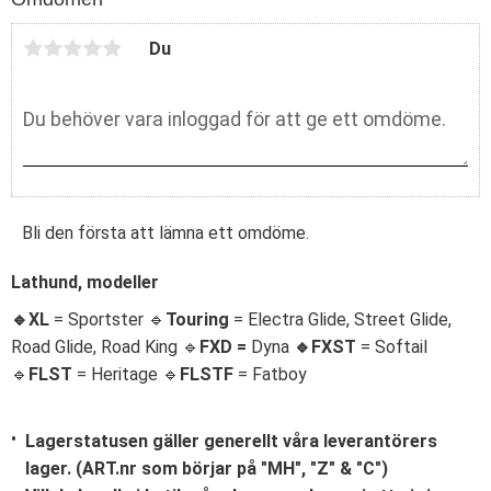
o
o
k
Du
Bli den första att lämna ett omdöme.
Lathund, modeller
🔹XL
= Sportster 🔹
Touring
= Electra Glide, Street Glide,
Road Glide, Road King 🔹
FXD =
Dyna
🔹
FXST
= Softail
🔹
FLST
= Heritage 🔹
FLSTF
= Fatboy
Lagerstatusen gäller generellt våra leverantörers
lager. (ART.nr som börjar på "MH", "Z" & "C")