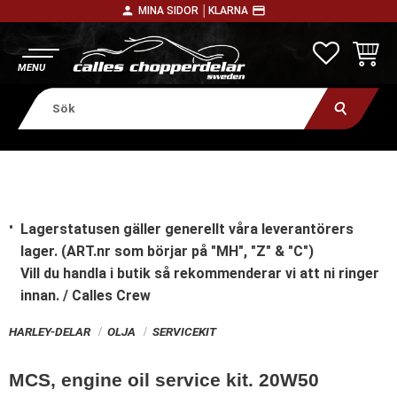
person
payment
MINA SIDOR │
KLARNA
Meny
FAVORITE
KUNDV
Lagerstatusen gäller generellt våra leverantörers
lager. (ART.nr som börjar på "MH", "Z" & "C")
Vill du handla i butik
så rekommenderar vi att ni ringer
innan. / Calles Crew
HARLEY-DELAR
OLJA
SERVICEKIT
MCS, engine oil service kit. 20W50