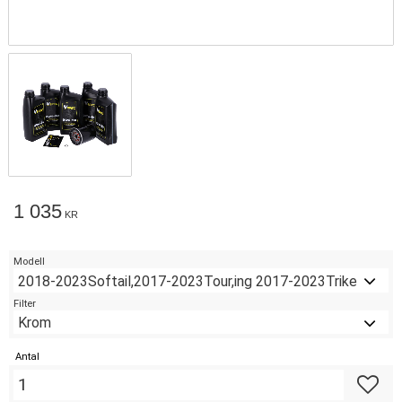
1 035
KR
Modell
Filter
Antal
Lägg till