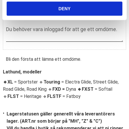
o
k
DENY
Du
Bli den första att lämna ett omdöme.
Lathund, modeller
🔹XL
= Sportster 🔹
Touring
= Electra Glide, Street Glide,
Road Glide, Road King 🔹
FXD =
Dyna
🔹
FXST
= Softail
🔹
FLST
= Heritage 🔹
FLSTF
= Fatboy
Lagerstatusen gäller generellt våra leverantörers
lager. (ART.nr som börjar på "MH", "Z" & "C")
Vill du handla i butik så rekommenderar vi att ni ringer