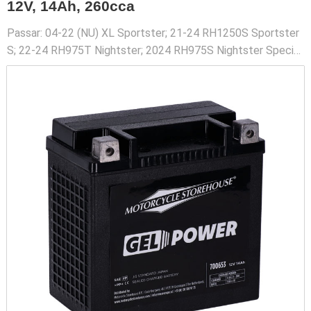
12V, 14Ah, 260cca
Passar: 04-22 (NU) XL Sportster; 21-24 RH1250S Sportster
S; 22-24 RH975T Nightster; 2024 RH975S Nightster Special;
08-12 (NU) XR1200; 14-20 (NU) XG500