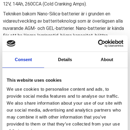
12V, 14Ah, 260CCA (Cold Cranking Amps).
Tekniken bakom Nano-Silica-batterier är i grunden en
vidareutveckling av batteriteknologi som är överlägsen alla
nuvarande AGM- och GEL-batterier. Nano-batterier är kända
för att ha längre lagringstid, högre kapacitet, bättre
motståndskraft mot djupa urladdningar och mer kraft.
Baserat på AGM-teknologi, men med mindre Nano-partiklar i
Consent
Details
About
elektrolyten, kan plattorna placeras närmare varandra utan
problem med temperatur. Kort sagt erbjuder Nano Power-
batterier mer kapacitet och kraft i ett mindre format än
This website uses cookies
någonsin tidigare.
We use cookies to personalise content and ads, to
Bättre motståndskraft mot vibrationer och värme
provide social media features and to analyse our traffic.
Bättre leverans av hög startström
We also share information about your use of our site with
Högre effekttäthet
our social media, advertising and analytics partners who
Ingen gasbildning
may combine it with other information that you’ve
Lägre självurladdning
provided to them or that they’ve collected from your use