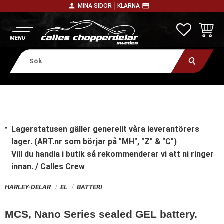
person
payment
MINA SIDOR │
KLARNA
Meny
FAVORITE
KUNDV
Lagerstatusen gäller generellt våra leverantörers
lager. (ART.nr som börjar på "MH", "Z" & "C")
Vill du handla i butik
så rekommenderar vi att ni ringer
innan. / Calles Crew
HARLEY-DELAR
EL
BATTERI
MCS, Nano Series sealed GEL battery.