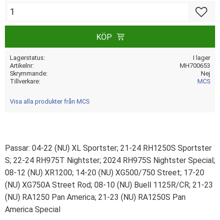
Lägg till
KÖP
Lagerstatus
I lager
Artikelnr
MH700653
Skrymmande
Nej
Tillverkare
MCS
Visa alla produkter från MCS
Passar: 04-22 (NU) XL Sportster; 21-24 RH1250S Sportster
S; 22-24 RH975T Nightster; 2024 RH975S Nightster Special;
08-12 (NU) XR1200; 14-20 (NU) XG500/750 Street; 17-20
(NU) XG750A Street Rod; 08-10 (NU) Buell 1125R/CR; 21-23
(NU) RA1250 Pan America; 21-23 (NU) RA1250S Pan
America Special