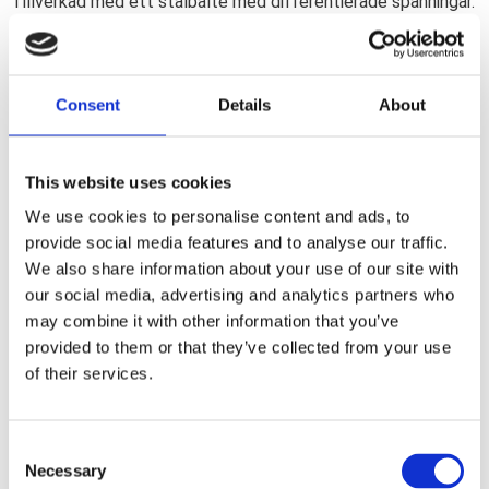
Tillverkad med ett stålbälte med differentierade spänningar.
Multicompound; ökat grepp med större mager vinklar & bra
hållbarhet. 17 tum. Front. TL.
Consent
Details
About
Dela med dig
F
a
This website uses cookies
c
e
We use cookies to personalise content and ads, to
b
Omdömen
provide social media features and to analyse our traffic.
o
o
We also share information about your use of our site with
k
Du
our social media, advertising and analytics partners who
may combine it with other information that you’ve
provided to them or that they’ve collected from your use
of their services.
C
Necessary
Bli den första att lämna ett omdöme.
o