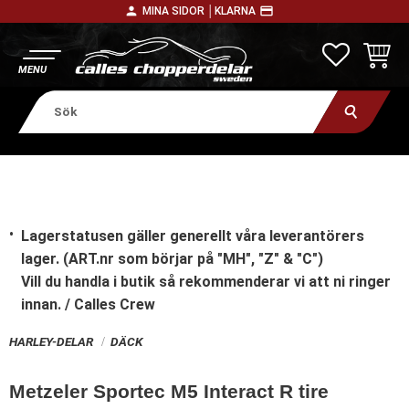
person
payment
MINA SIDOR │
KLARNA
Meny
FAVORITE
KUNDV
Lagerstatusen gäller generellt våra leverantörers
lager. (ART.nr som börjar på "MH", "Z" & "C")
Vill du handla i butik
så rekommenderar vi att ni ringer
innan. / Calles Crew
HARLEY-DELAR
DÄCK
Metzeler Sportec M5 Interact R tire