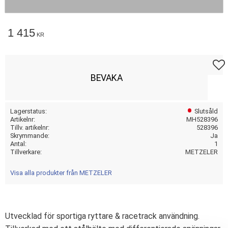
1 415
KR
Lägg t
BEVAKA
Lagerstatus
Slutsåld
Artikelnr
MH528396
Tillv. artikelnr
528396
Skrymmande
Ja
Antal
1
Tillverkare
METZELER
Visa alla produkter från METZELER
Utvecklad för sportiga ryttare & racetrack användning.