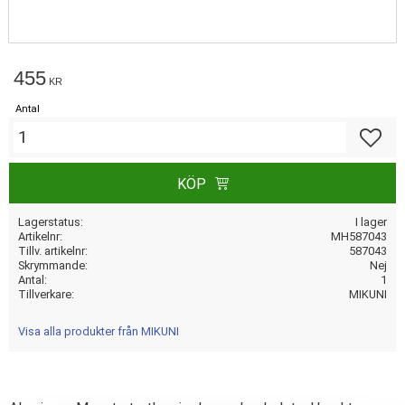
455
KR
Antal
Lägg till
KÖP
Lagerstatus
I lager
Artikelnr
MH587043
Tillv. artikelnr
587043
Skrymmande
Nej
Antal
1
Tillverkare
MIKUNI
Visa alla produkter från MIKUNI