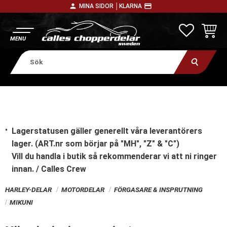
person
payment
MINA SIDOR │
KLARNA
Meny
FAVORITE
KUNDV
Lagerstatusen gäller generellt våra leverantörers
lager. (ART.nr som börjar på "MH", "Z" & "C")
Vill du handla i butik
så rekommenderar vi att ni ringer
innan. / Calles Crew
HARLEY-DELAR
MOTORDELAR
FÖRGASARE & INSPRUTNING
MIKUNI