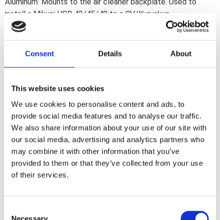
Aluminum. Mounts to the air cleaner backplate. Used to
install a Mikuni HSR 42/45/48 to a CV/Kuryakyn
Hypercharger or S&S air cleaner. Note: Requires 587047 o-
ring and 587044 screws; which must be ordered separately.
Consent
Details
About
Dela med dig
F
This website uses cookies
a
c
We use cookies to personalise content and ads, to
e
b
provide social media features and to analyse our traffic.
Omdömen
o
We also share information about your use of our site with
o
k
our social media, advertising and analytics partners who
Du
may combine it with other information that you’ve
provided to them or that they’ve collected from your use
of their services.
C
Necessary