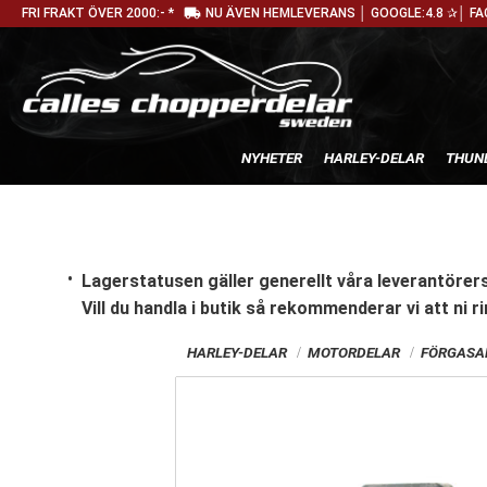
local_shipping
FRI FRAKT ÖVER 2000:- *
NU ÄVEN HEMLEVERANS │ GOOGLE:4.8 ✰│ FA
NYHETER
HARLEY-DELAR
THUN
Lagerstatusen gäller generellt våra leverantörers
Vill du handla i butik
så rekommenderar vi att ni ri
HARLEY-DELAR
MOTORDELAR
FÖRGASAR