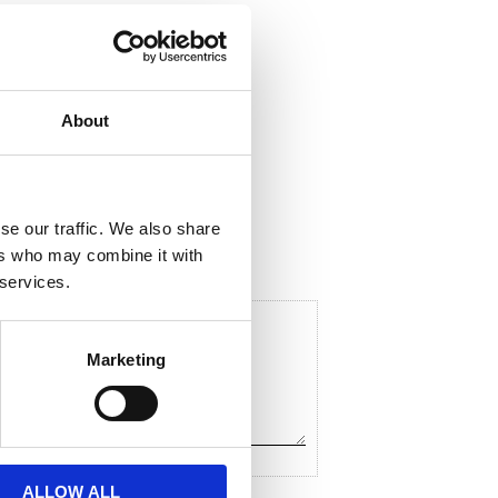
About
ela med dig
F
a
c
se our traffic. We also share
e
ers who may combine it with
b
o
 services.
o
k
Marketing
ALLOW ALL