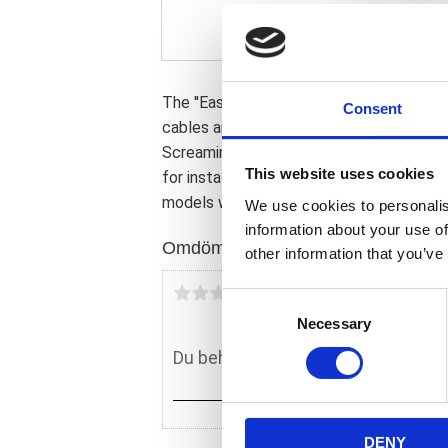
The ''Easy carb kit'' requires the use of
Consent
cables and air cleaner. A High performan
Screamin'' Eagle air cleaner kit can be u
This website uses cookies
for installation of any aftermarket air c
models will need MCS 587010 headvent b
We use cookies to personalis
information about your use of
Omdömen
other information that you’ve
Du
C
Necessary
o
n
s
e
n
DENY
t