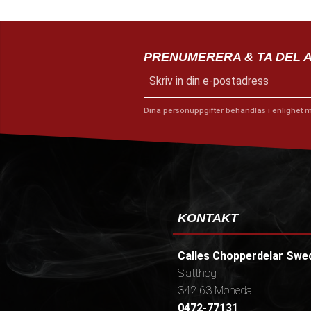
PRENUMERERA & TA DEL 
Dina personuppgifter behandlas i enlighet 
KONTAKT
Calles Chopperdelar Swe
Slätthög
342 63 Moheda
0472-77131