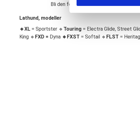
Bli den första att lämna ett omdöme.
S
e
Lathund, modeller
l
🔹XL
= Sportster 🔹
Touring
= Electra Glide, Street Gli
e
c
King 🔹
FXD =
Dyna
🔹
FXST
= Softail 🔹
FLST
= Herita
t
i
o
n