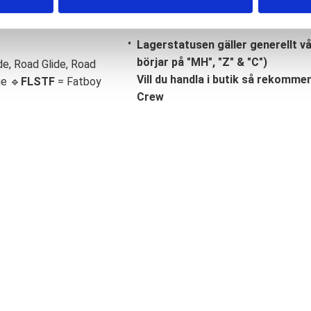
Lagerstatusen gäller generellt v
börjar på "MH", "Z" & "C")
de, Road Glide, Road
Vill du handla i butik så rekommend
ge 🔹
FLSTF
= Fatboy
Crew