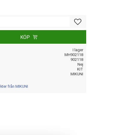
Lägg till i favoriter
KÖP
I lager
MH902118
902118
Nej
KIT
MIKUNI
ukter från MIKUNI