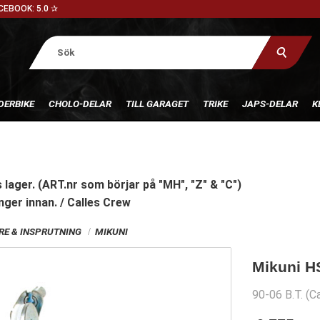
CEBOOK: 5.0 ✰
DERBIKE
CHOLO-DELAR
TILL GARAGET
TRIKE
JAPS-DELAR
K
 lager. (ART.nr som börjar på "MH", "Z" & "C")
nger innan. / Calles Crew
E & INSPRUTNING
MIKUNI
Mikuni H
90-06 B.T. (C