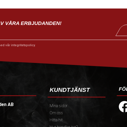
AV VÅRA ERBJUDANDEN!
med vår
integritetspolicy
.
FÖ
KUNDTJÄNST
den AB
Mina sidor
Om oss
Hitta hit