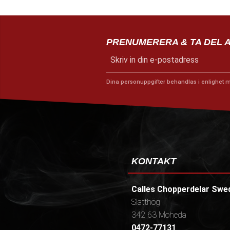
PRENUMERERA & TA DEL 
Dina personuppgifter behandlas i enlighet 
KONTAKT
Calles Chopperdelar Swe
Slätthög
342 63 Moheda
0472-77131