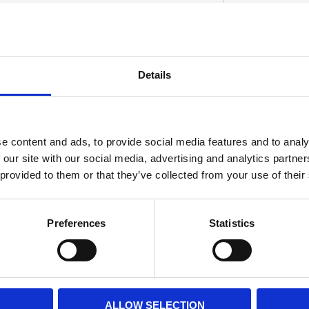
andle and bleed line; With internal check
Details
ds brake & hydraulic clutch
D
e content and ads, to provide social media features and to analy
 our site with our social media, advertising and analytics partn
 provided to them or that they’ve collected from your use of their
Preferences
Statistics
ALLOW SELECTION