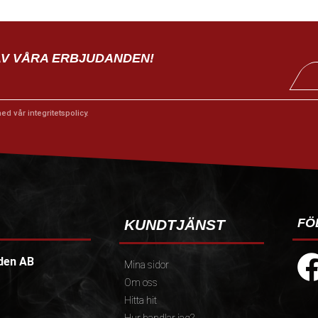
AV VÅRA ERBJUDANDEN!
med vår
integritetspolicy
.
FÖ
KUNDTJÄNST
den AB
Mina sidor
Om oss
Hitta hit