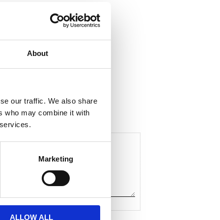
About
ela med dig
F
a
c
se our traffic. We also share
e
ers who may combine it with
b
o
 services.
o
k
Marketing
ALLOW ALL