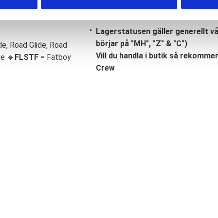
Lagerstatusen gäller generellt v
börjar på "MH", "Z" & "C")
de, Road Glide, Road
Vill du handla i butik så rekommend
ge 🔹
FLSTF
= Fatboy
Crew