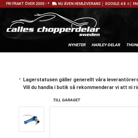
local_shipping
FRI FRAKT ÖVER 2000:- *
NU ÄVEN HEMLEVERANS │ GOOGLE:4.8 ✰│ FA
NYHETER
HARLEY-DELAR
THUN
Lagerstatusen gäller generellt våra leverantörers
Vill du handla i butik
så rekommenderar vi att ni ri
TILL GARAGET