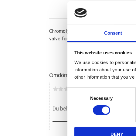
Chromoly steel; Blue anodized aluminum h
Consent
valve for auto-bleeding or flushing; Blee
This website uses cookies
We use cookies to personalis
information about your use of
Omdömen
other information that you’ve
Du
C
Necessary
o
n
s
e
n
DENY
t