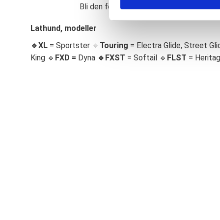
Bli den första att lämna ett omdöme.
S
e
Lathund, modeller
l
🔹XL
= Sportster 🔹
Touring
= Electra Glide, Street Gli
e
c
King 🔹
FXD =
Dyna
🔹
FXST
= Softail 🔹
FLST
= Herita
t
i
o
n