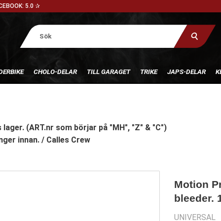
CEBOOK: 5.0 ✰
DERBIKE
CHOLO-DELAR
TILL GARAGET
TRIKE
JAPS-DELAR
K
 lager. (ART.nr som börjar på "MH", "Z" & "C")
nger innan. / Calles Crew
Motion Pr
bleeder.
UNIVERSAL