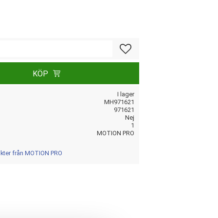
Lägg till i favoriter
KÖP
I lager
MH971621
971621
Nej
1
MOTION PRO
dukter från MOTION PRO