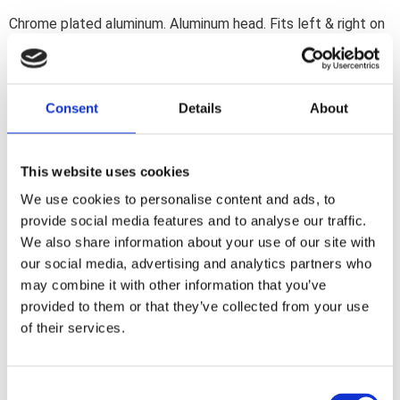
Chrome plated aluminum. Aluminum head. Fits left & right on
all 7/8" (22mm) and 1" handlebar ends. Mirror head approx.
100mm diameter; overall height approx. 160mm. ECE
approved.
Consent
Details
About
Dela med dig
This website uses cookies
F
a
We use cookies to personalise content and ads, to
c
e
provide social media features and to analyse our traffic.
b
Omdömen
We also share information about your use of our site with
o
o
our social media, advertising and analytics partners who
k
Du
may combine it with other information that you’ve
provided to them or that they’ve collected from your use
of their services.
C