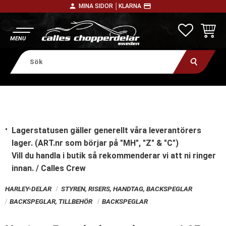
person
payment
MINA SIDOR │
KLARNA
Meny
FAVORITE
KUNDV
Lagerstatusen gäller generellt våra leverantörers
lager. (ART.nr som börjar på "MH", "Z" & "C")
Vill du handla i butik
så rekommenderar vi att ni ringer
innan. / Calles Crew
HARLEY-DELAR
STYREN, RISERS, HANDTAG, BACKSPEGLAR
BACKSPEGLAR, TILLBEHÖR
BACKSPEGLAR