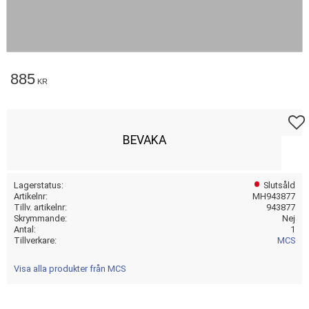
885
KR
Lägg t
BEVAKA
Lagerstatus
Slutsåld
Artikelnr
MH943877
Tillv. artikelnr
943877
Skrymmande
Nej
Antal
1
Tillverkare
MCS
Visa alla produkter från MCS