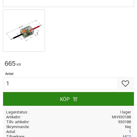
665
KR
Antal
Lägg till
KÖP
Lagerstatus
I lager
Artikelnr
MH930188
Tillv. artikelnr
930188
Skrymmande
Nej
Antal
1
Tillverkare
MCS