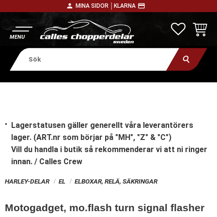
person
payment
MINA SIDOR │
KLARNA
Meny
FAVORITE
KUNDV
Lagerstatusen gäller generellt våra leverantörers
lager. (ART.nr som börjar på "MH", "Z" & "C")
Vill du handla i butik
så rekommenderar vi att ni ringer
innan. / Calles Crew
HARLEY-DELAR
EL
ELBOXAR, RELÄ, SÄKRINGAR
Motogadget, mo.flash turn signal flasher