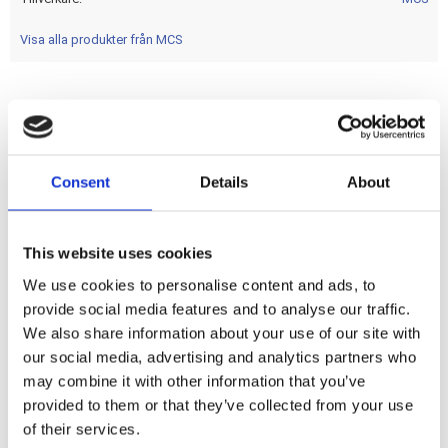
Visa alla produkter från MCS
With built-in load equalizer. Offers a constant flash-rate with
any number of LED or incandescent (bulb) turn signals. Short
circuit protected. Works from 5 to 18 Volt. Ultra small &
Consent
Details
About
light with a weight of just 4 grams. Dimensions of just 13mm
long x 18mm wide x 9.5mm high (about finger nail sized).
This website uses cookies
We use cookies to personalise content and ads, to
Dela med dig
provide social media features and to analyse our traffic.
F
We also share information about your use of our site with
a
c
our social media, advertising and analytics partners who
e
may combine it with other information that you’ve
b
Omdömen
o
provided to them or that they’ve collected from your use
o
of their services.
k
Du