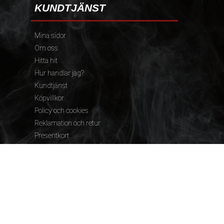
KUNDTJÄNST
Mina sidor
Om oss
Hitta hit
Hur handlar jag?
Kundtjänst
Köpvillkor
Policy och cookies
Reklamation och retur
Presentkort
FÖLJ OSS