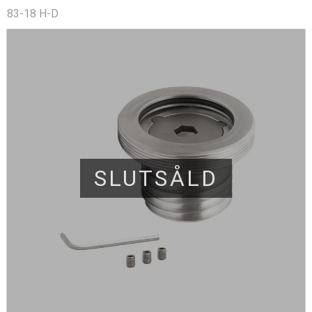
83-18 H-D
SLUTSÅLD