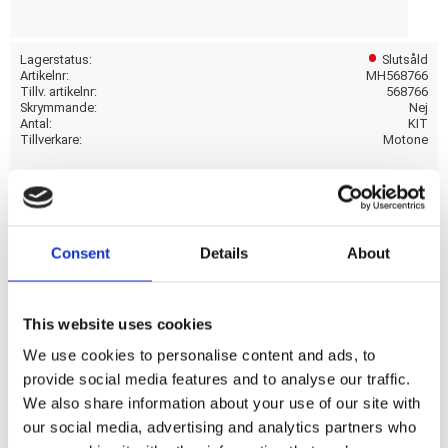
Lagerstatus
Slutsåld
Artikelnr
MH568766
Tillv. artikelnr
568766
Skrymmande
Nej
Antal
KIT
Tillverkare
Motone
Visa alla produkter från Motone
Consent
Details
About
Polished. Comes with a specialist machined aviation grade
6061T aluminum vented lower; that fits screw-in style H-D
tanks. The gas cap upper is a distinctive retro brit style
This website uses cookies
hinged cap that is manufactured with high pressure die-cast
We use cookies to personalise content and ads, to
technology.
provide social media features and to analyse our traffic.
We also share information about your use of our site with
our social media, advertising and analytics partners who
Dela med dig