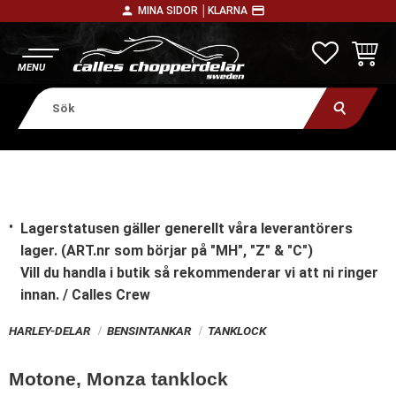
person
payment
MINA SIDOR │
KLARNA
Meny
FAVORITE
KUNDV
Lagerstatusen gäller generellt våra leverantörers
lager. (ART.nr som börjar på "MH", "Z" & "C")
Vill du handla i butik
så rekommenderar vi att ni ringer
innan. / Calles Crew
HARLEY-DELAR
BENSINTANKAR
TANKLOCK
Motone, Monza tanklock