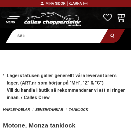
person
payment
MINA SIDOR │
KLARNA
Meny
FAVORITE
KUNDV
Lagerstatusen gäller generellt våra leverantörers
lager. (ART.nr som börjar på "MH", "Z" & "C")
Vill du handla i butik
så rekommenderar vi att ni ringer
innan. / Calles Crew
HARLEY-DELAR
BENSINTANKAR
TANKLOCK
Motone, Monza tanklock