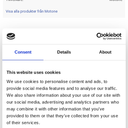
Visa alla produkter från Motone
Matte black. Comes with a specialist machined aviation
grade 6061T aluminum vented lower; that fits screw-in style
H-D tanks. The gas cap upper is a distinctive retro brit style
Consent
Details
About
hinged cap that is manufactured with high pressure die-cast
technology.
This website uses cookies
We use cookies to personalise content and ads, to
Dela med dig
provide social media features and to analyse our traffic.
F
We also share information about your use of our site with
a
c
our social media, advertising and analytics partners who
e
may combine it with other information that you’ve
b
Omdömen
o
provided to them or that they’ve collected from your use
o
of their services.
k
Du