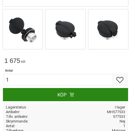
1 675
KR
Antal
Lägg till
KÖP
Lagerstatus
I lager
Artikelnr
MH577533
Tillv. artikelnr
577533
Skrymmande
Nej
Antal
1
Tillverkare
Motone