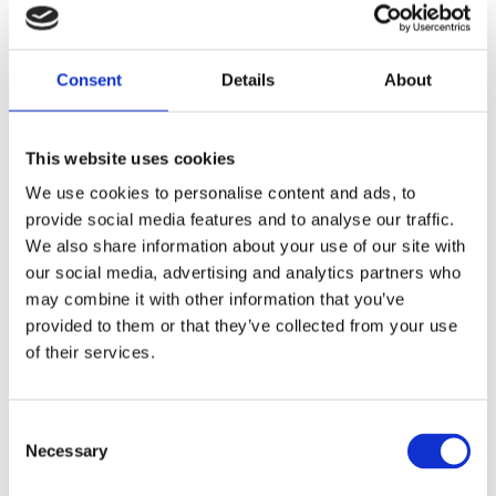
STD-1/4 INCH
Dela med dig
Consent
Details
About
F
a
c
This website uses cookies
e
b
Omdömen
We use cookies to personalise content and ads, to
o
o
provide social media features and to analyse our traffic.
k
Du
We also share information about your use of our site with
our social media, advertising and analytics partners who
may combine it with other information that you’ve
provided to them or that they’ve collected from your use
of their services.
Bli den första att lämna ett omdöme.
C
Necessary
o
Lathund, modeller
n