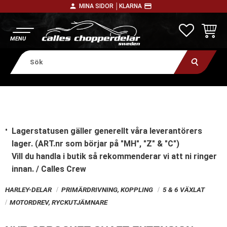
person
payment
MINA SIDOR │
KLARNA
Meny
FAVORITE
KUNDV
Lagerstatusen gäller generellt våra leverantörers
lager. (ART.nr som börjar på "MH", "Z" & "C")
Vill du handla i butik
så rekommenderar vi att ni ringer
innan. / Calles Crew
HARLEY-DELAR
PRIMÄRDRIVNING, KOPPLING
5 & 6 VÄXLAT
MOTORDREV, RYCKUTJÄMNARE