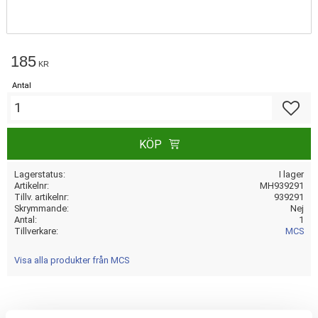
185
KR
Antal
Lägg till
KÖP
Lagerstatus
I lager
Artikelnr
MH939291
Tillv. artikelnr
939291
Skrymmande
Nej
Antal
1
Tillverkare
MCS
Visa alla produkter från MCS