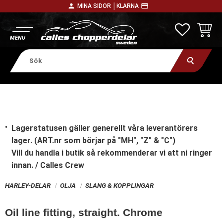
person
payment
MINA SIDOR │
KLARNA
Meny
FAVORITE
KUNDV
Lagerstatusen gäller generellt våra leverantörers
lager. (ART.nr som börjar på "MH", "Z" & "C")
Vill du handla i butik
så rekommenderar vi att ni ringer
innan. / Calles Crew
HARLEY-DELAR
OLJA
SLANG & KOPPLINGAR
Oil line fitting, straight. Chrome