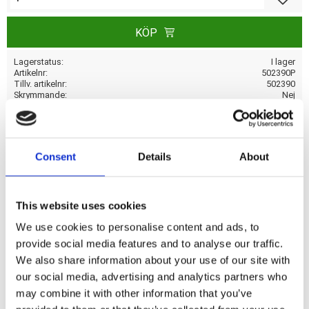
KÖP
Lagerstatus
I lager
Artikelnr
502390P
Tillv. artikelnr
502390
Skrymmande
Nej
Tillverkare
MCS
Visa alla produkter från MCS
Consent
Details
About
Oljenippel 1/8-27 NPT gängad till 3/8" (9,5 mm) inuti
This website uses cookies
diameter oljeslang. OEM-ersättning referens 6353-341
We use cookies to personalise content and ads, to
provide social media features and to analyse our traffic.
We also share information about your use of our site with
Dela med dig
our social media, advertising and analytics partners who
F
a
may combine it with other information that you’ve
c