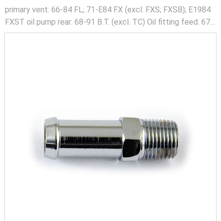
primary vent: 66-84 FL; 71-E84 FX (excl. FXS; FXSB); E1984
FXST oil pump rear: 68-91 B.T. (excl. TC) Oil fitting feed: 67-
76 XL oil pump; rear: 91-21 XL (excl. XR1200) crankcase
vent: 04-21 XL; 08-12XR1200