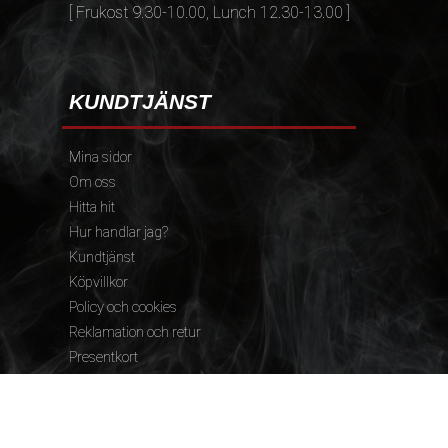
[ Frukost 9.30-10.00, Lunch 12.30-13.00 ]
KUNDTJÄNST
Mina sidor
Om oss
Hitta hit
Hur handlar jag?
Kundtjänst
Köpvillkor
Policy och cookies
Reklamation och retur
Presentkort
FÖLJ OSS