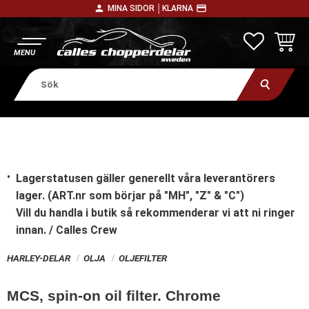
person
payment
MINA SIDOR │
KLARNA
Meny
FAVORITE
KUNDV
Lagerstatusen gäller generellt våra leverantörers
lager. (ART.nr som börjar på "MH", "Z" & "C")
Vill du handla i butik
så rekommenderar vi att ni ringer
innan. / Calles Crew
HARLEY-DELAR
OLJA
OLJEFILTER
MCS, spin-on oil filter. Chrome