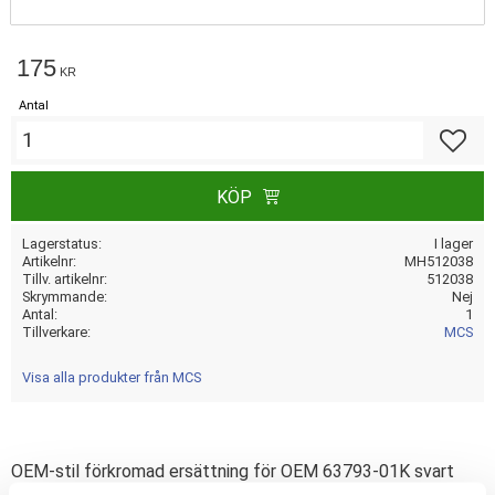
175
KR
Antal
Lägg till
KÖP
Lagerstatus
I lager
Artikelnr
MH512038
Tillv. artikelnr
512038
Skrymmande
Nej
Antal
1
Tillverkare
MCS
Visa alla produkter från MCS
OEM-stil förkromad ersättning för OEM 63793-01K svart