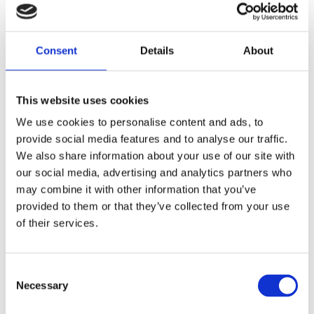
filter.
Dela med dig
Consent
Details
About
F
a
c
This website uses cookies
e
b
Omdömen
We use cookies to personalise content and ads, to
o
o
provide social media features and to analyse our traffic.
k
Du
We also share information about your use of our site with
our social media, advertising and analytics partners who
may combine it with other information that you’ve
provided to them or that they’ve collected from your use
of their services.
Bli den första att lämna ett omdöme.
C
Necessary
o
Lathund, modeller
n