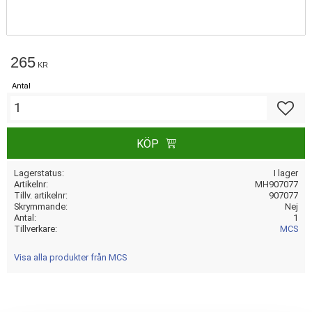
265
KR
Antal
Lägg till
KÖP
Lagerstatus
I lager
Artikelnr
MH907077
Tillv. artikelnr
907077
Skrymmande
Nej
Antal
1
Tillverkare
MCS
Visa alla produkter från MCS