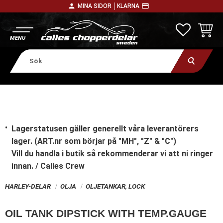
person
payment
MINA SIDOR │
KLARNA
Meny
FAVORITE
KUNDV
Lagerstatusen gäller generellt våra leverantörers
lager. (ART.nr som börjar på "MH", "Z" & "C")
Vill du handla i butik
så rekommenderar vi att ni ringer
innan. / Calles Crew
HARLEY-DELAR
OLJA
OLJETANKAR, LOCK
OIL TANK DIPSTICK WITH TEMP.GAUGE