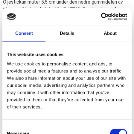
Oljestickan mäter 5,5 cm under den nedre gummidelen av
pluggen. Skalan går från 10 till 177°C. Ett ögonkast på
påfyllningspluggen räcker för att veta om din olja är i bra
skick. OEM-ersättningsreferens 62635-79T.
Consent
Details
About
Dela med dig
F
This website uses cookies
a
c
We use cookies to personalise content and ads, to
e
provide social media features and to analyse our traffic.
b
Omdömen
o
We also share information about your use of our site with
o
our social media, advertising and analytics partners who
k
Du
may combine it with other information that you’ve
provided to them or that they’ve collected from your use
of their services.
C
Necessary