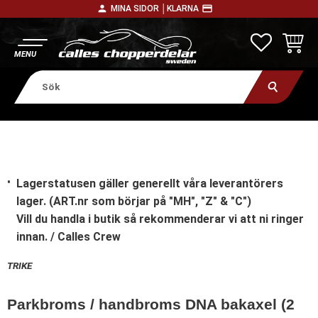
person
payment
MINA SIDOR │
KLARNA
Meny
FAVORITE
KUNDV
Lagerstatusen gäller generellt våra leverantörers
lager. (ART.nr som börjar på "MH", "Z" & "C")
Vill du handla i butik
så rekommenderar vi att ni ringer
innan. / Calles Crew
TRIKE
Parkbroms / handbroms DNA bakaxel (2