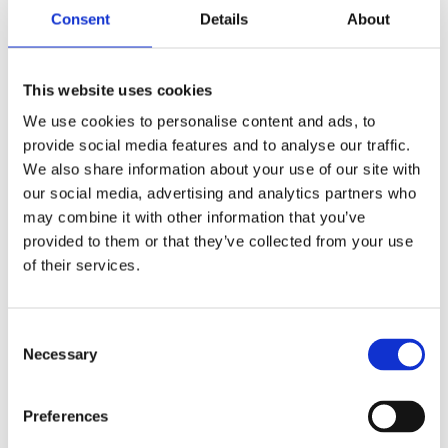
a
Consent
Details
About
c
e
b
Omdömen
o
o
This website uses cookies
k
Du
We use cookies to personalise content and ads, to
provide social media features and to analyse our traffic.
We also share information about your use of our site with
our social media, advertising and analytics partners who
may combine it with other information that you’ve
provided to them or that they’ve collected from your use
of their services.
Bli den första att lämna ett omdöme.
Lathund, modeller
C
Necessary
o
🔹XL
= Sportster 🔹
Touring
= Electra Glide, Street Glide,
n
Road Glide, Road King 🔹
FXD =
Dyna
🔹
FXST
= Softail
s
🔹
FLST
= Heritage 🔹
FLSTF
= Fatboy
Preferences
e