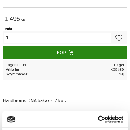
1 495
KR
Antal
Lägg till
KÖP
Lagerstatus
I lager
Artikelnr
K03-508
Skrymmande
Nej
Handbroms DNA bakaxel 2 kolv
Dela med dig
F