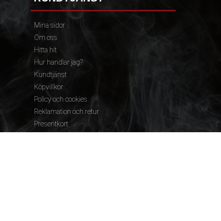
Mina sidor
Om oss
Hitta hit
Hur handlar jag?
Kundtjänst
Köpvillkor
Policy och cookies
Reklamation och retur
Presentkort
FÖLJ OSS