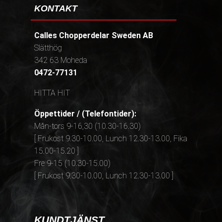
KONTAKT
Calles Chopperdelar Sweden AB
Slätthög
342 63 Moheda
0472-77131
HITTA HIT
Öppettider / (Telefontider):
Mån-tors 9-16,30 (10.30-16.30)
[ Frukost 9.30-10.00, Lunch 12.30-13.00, Fika
15.00-15.20 ]
Fre 9-15 (10.30-15.00)
[ Frukost 9.30-10.00, Lunch 12.30-13.00 ]
KUNDTJÄNST