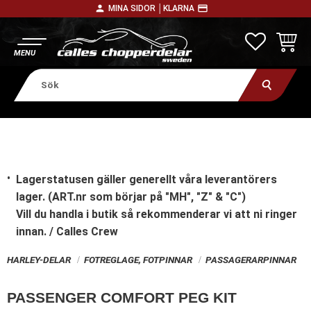
person
payment
MINA SIDOR │
KLARNA
Meny
FAVORITE
KUNDV
Lagerstatusen gäller generellt våra leverantörers
lager. (ART.nr som börjar på "MH", "Z" & "C")
Vill du handla i butik
så rekommenderar vi att ni ringer
innan. / Calles Crew
HARLEY-DELAR
FOTREGLAGE, FOTPINNAR
PASSAGERARPINNAR
PASSENGER COMFORT PEG KIT