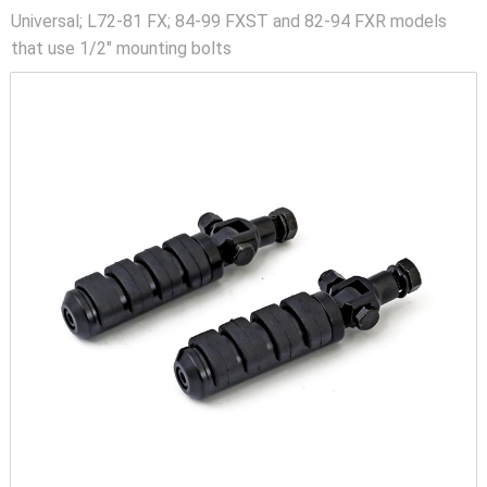
Universal; L72-81 FX; 84-99 FXST and 82-94 FXR models
that use 1/2" mounting bolts