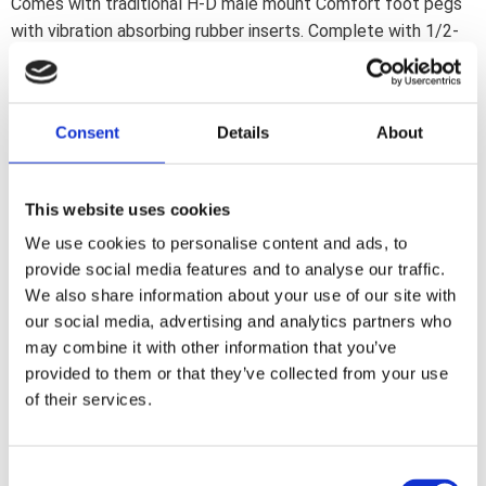
Comes with traditional H-D male mount Comfort foot pegs
with vibration absorbing rubber inserts. Complete with 1/2-
20 threaded mount studs/clevis. Includes mount bolts.
Everything that''s needed to mount these pegs is a 1/2"
(12.7mm) hole.
Consent
Details
About
Dela med dig
This website uses cookies
F
a
We use cookies to personalise content and ads, to
c
e
provide social media features and to analyse our traffic.
b
We also share information about your use of our site with
Omdömen
o
o
our social media, advertising and analytics partners who
k
Du
may combine it with other information that you’ve
provided to them or that they’ve collected from your use
of their services.
C