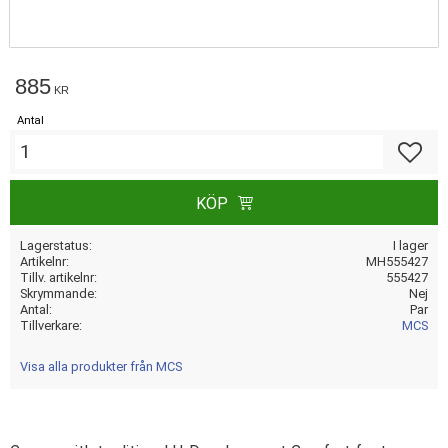
885
KR
Antal
Lägg till
KÖP
Lagerstatus
I lager
Artikelnr
MH555427
Tillv. artikelnr
555427
Skrymmande
Nej
Antal
Par
Tillverkare
MCS
Visa alla produkter från MCS