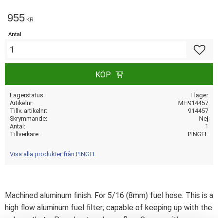
955
KR
Antal
Lägg till
KÖP
Lagerstatus
I lager
Artikelnr
MH914457
Tillv. artikelnr
914457
Skrymmande
Nej
Antal
1
Tillverkare
PINGEL
Visa alla produkter från PINGEL
Machined aluminum finish. For 5/16 (8mm) fuel hose. This is a
high flow aluminum fuel filter; capable of keeping up with the