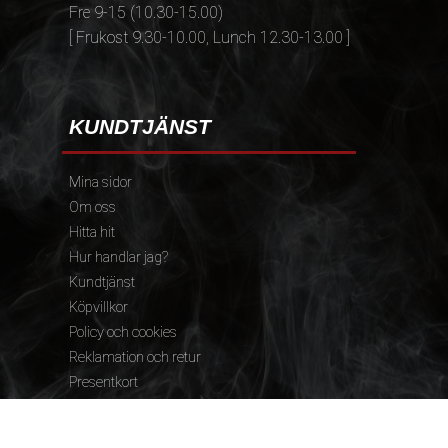
Fre 9-15 (10.30-15.00)
[ Frukost 9.30-10.00, Lunch 12.30-13.00 ]
KUNDTJÄNST
Mina sidor
Om oss
Hitta hit
Hur handlar jag?
Kundtjänst
Köpvillkor
Policy och cookies
Reklamation och retur
Presentkort