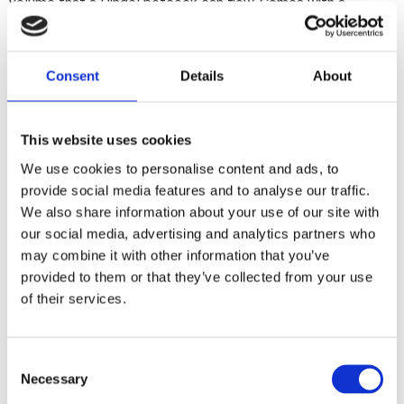
volume that a Pingel petcock can flow. Comes with a
cleanable 40 micron bronze filter element.
Consent
Details
About
Dela med dig
F
a
c
This website uses cookies
e
b
We use cookies to personalise content and ads, to
Omdömen
o
provide social media features and to analyse our traffic.
o
k
We also share information about your use of our site with
Du
our social media, advertising and analytics partners who
may combine it with other information that you’ve
provided to them or that they’ve collected from your use
of their services.
C
Bli den första att lämna ett omdöme.
Necessary
o
n