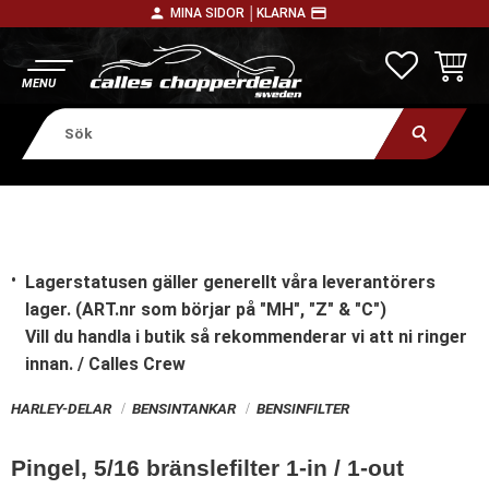
person
payment
MINA SIDOR │
KLARNA
Meny
FAVORITE
KUNDV
Lagerstatusen gäller generellt våra leverantörers
lager. (ART.nr som börjar på "MH", "Z" & "C")
Vill du handla i butik
så rekommenderar vi att ni ringer
innan. / Calles Crew
HARLEY-DELAR
BENSINTANKAR
BENSINFILTER
Pingel, 5/16 bränslefilter 1-in / 1-out