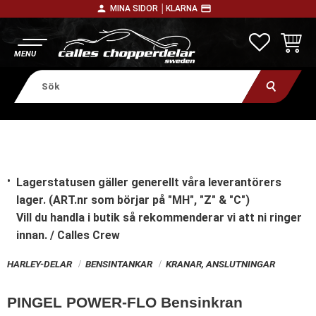
person
payment
MINA SIDOR │
KLARNA
Meny
FAVORITE
KUNDV
Lagerstatusen gäller generellt våra leverantörers
lager. (ART.nr som börjar på "MH", "Z" & "C")
Vill du handla i butik
så rekommenderar vi att ni ringer
innan. / Calles Crew
HARLEY-DELAR
BENSINTANKAR
KRANAR, ANSLUTNINGAR
PINGEL POWER-FLO Bensinkran