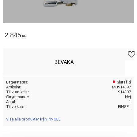
2 845
KR
Lägg t
BEVAKA
Lagerstatus
Slutsåld
Artikelnr
MH914397
Tillv. artikelnr
914397
Skrymmande
Nej
Antal
1
Tillverkare
PINGEL
Visa alla produkter från PINGEL