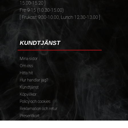
15.00-15.20 ]
Fre 9-15 (10.30-15.00)
[ Frukost 9.30-10.00, Lunch 12.30-13.00 ]
KUNDTJÄNST
Mina sidor
Om oss
Hitta hit
Hur handlar jag?
Kundtjänst
Köpvillkor
Policy och cookies
Reklamation och retur
Presentkort