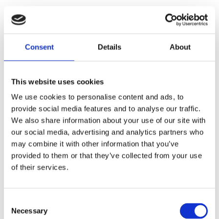
22MM CHROME PLATED HOSE OUTLET FACING BACK; FOR
5/16 FUEL HOSE
Consent
Details
About
Dela med dig
F
a
This website uses cookies
c
e
We use cookies to personalise content and ads, to
b
Omdömen
provide social media features and to analyse our traffic.
o
o
We also share information about your use of our site with
k
Du
our social media, advertising and analytics partners who
may combine it with other information that you’ve
provided to them or that they’ve collected from your use
of their services.
C
Necessary
Bli den första att lämna ett omdöme.
o