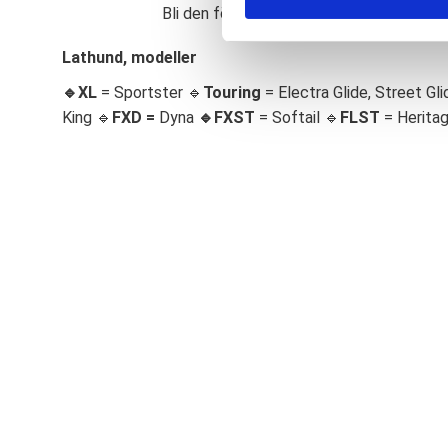
Bli den första att lämna ett omdöme.
S
e
Lathund, modeller
l
🔹XL
= Sportster 🔹
Touring
= Electra Glide, Street Gli
e
c
King 🔹
FXD =
Dyna
🔹
FXST
= Softail 🔹
FLST
= Herita
t
i
o
n