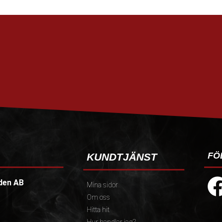
FÖ
KUNDTJÄNST
den AB
Mina sidor
Om oss
Hitta hit