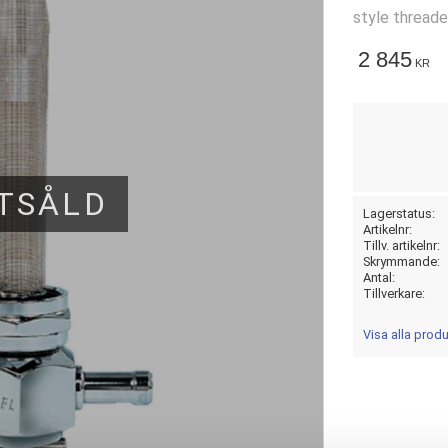
style thread
2 845
KR
TSÅLD
Lagerstatus
Artikelnr
Tillv. artikelnr
Skrymmande
Antal
Tillverkare
Visa alla prod