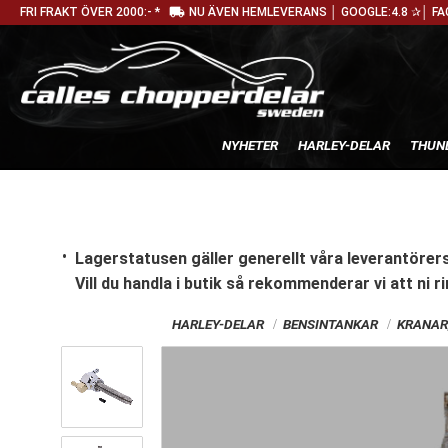
local_shipping
FRI FRAKT ÖVER 2000:- *
NU ÄVEN HEMLEVERANS │ GOOGLE:4.8 ✰│ FA
NYHETER
HARLEY-DELAR
THUN
Lagerstatusen gäller generellt våra leverantörers
Vill du handla i butik
så rekommenderar vi att ni ri
HARLEY-DELAR
BENSINTANKAR
KRANAR