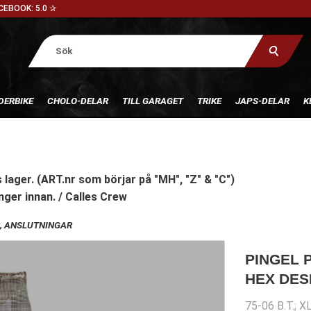
CEBOOK: 5.0 ✰
DERBIKE
CHOLO-DELAR
TILL GARAGET
TRIKE
JAPS-DELAR
K
 lager. (ART.nr som börjar på "MH", "Z" & "C")
nger innan. / Calles Crew
, ANSLUTNINGAR
PINGEL 
HEX DES
75-06 B.T.; X