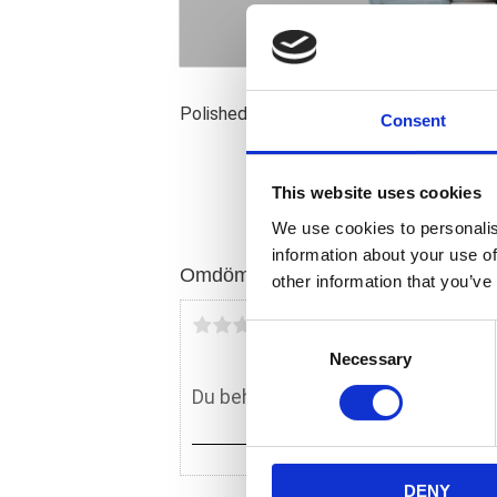
Polished aluminum; 22mm & nut; 5/16 (8
Consent
This website uses cookies
We use cookies to personalis
information about your use of
Omdömen
other information that you’ve
Du
C
Necessary
o
n
s
e
n
DENY
t