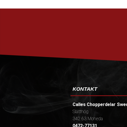
KONTAKT
Calles Chopperdelar Swe
Slätthög
342 63 Moheda
0472-77131