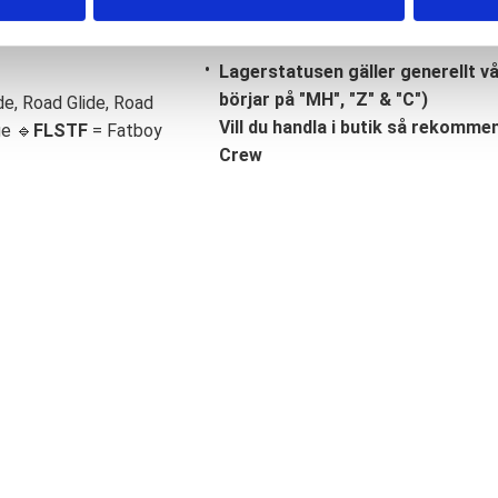
Lagerstatusen gäller generellt v
börjar på "MH", "Z" & "C")
de, Road Glide, Road
Vill du handla i butik så rekommend
ge 🔹
FLSTF
= Fatboy
Crew