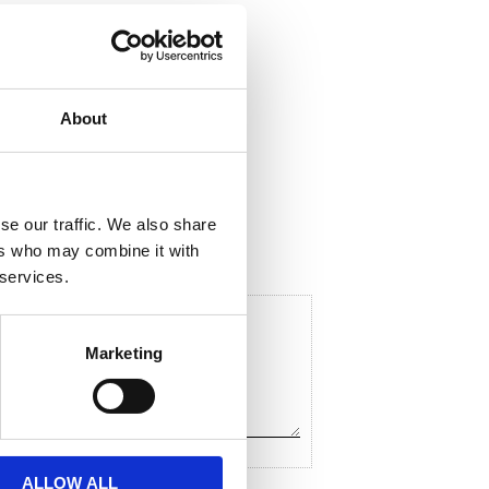
About
ela med dig
F
a
c
se our traffic. We also share
e
ers who may combine it with
b
o
 services.
o
k
Marketing
ALLOW ALL