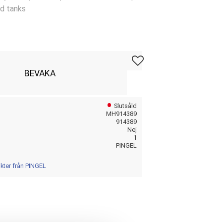
ed tanks
Lägg till i favoriter
BEVAKA
Slutsåld
MH914389
914389
Nej
1
PINGEL
ukter från PINGEL