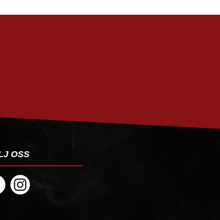
PRENUMERERA
LJ OSS