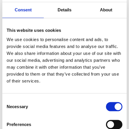
F
Consent
Details
About
a
c
e
b
Omdömen
o
This website uses cookies
o
k
We use cookies to personalise content and ads, to
Du
provide social media features and to analyse our traffic.
We also share information about your use of our site with
our social media, advertising and analytics partners who
may combine it with other information that you’ve
provided to them or that they’ve collected from your use
of their services.
Bli den första att lämna ett omdöme.
C
Lathund, modeller
Necessary
o
🔹XL
= Sportster 🔹
Touring
= Electra Glide, Street Glide,
n
Road Glide, Road King 🔹
FXD =
Dyna
🔹
FXST
= Softail
s
Preferences
🔹
FLST
= Heritage 🔹
FLSTF
= Fatboy
e