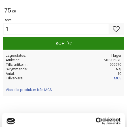
75
KR
Antal
Lägg till
KÖP
Lagerstatus
I lager
Artikelnr
MH905970
Tillv. artikelnr
905970
Skrymmande
Nej
Antal
10
Tillverkare
MCS
Visa alla produkter från MCS
Dela med dig