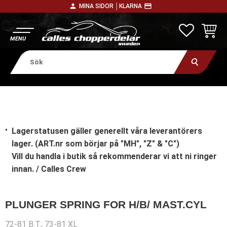
person
payment
MINA SIDOR │
KLARNA
Meny
FAVORITE
KUNDV
Lagerstatusen gäller generellt våra leverantörers
lager. (ART.nr som börjar på "MH", "Z" & "C")
Vill du handla i butik
så rekommenderar vi att ni ringer
innan. / Calles Crew
PLUNGER SPRING FOR H/B/ MAST.CYL
72-81 B.T.; 73-81 XL