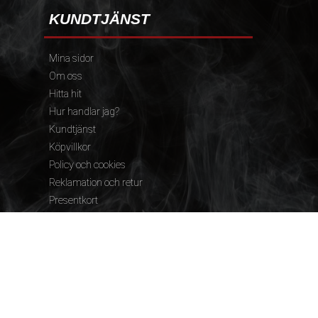
KUNDTJÄNST
Mina sidor
Om oss
Hitta hit
Hur handlar jag?
Kundtjänst
Köpvillkor
Policy och cookies
Reklamation och retur
Presentkort
FÖLJ OSS