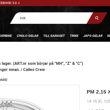
CEBOOK: 5.0 ✰
DERBIKE
CHOLO-DELAR
TILL GARAGET
TRIKE
JAPS-DELAR
K
 lager. (ART.nr som börjar på "MH", "Z" & "C")
nger innan. / Calles Crew
RADE)
PM 2.15
14-16 XL 1200