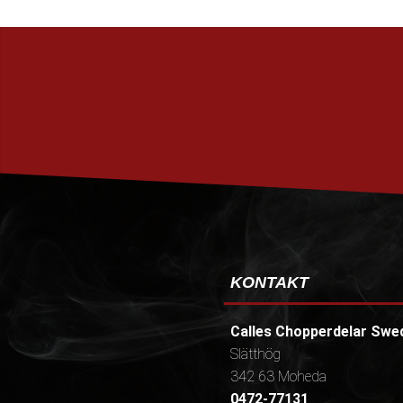
KONTAKT
Calles Chopperdelar Swe
Slätthög
342 63 Moheda
0472-77131