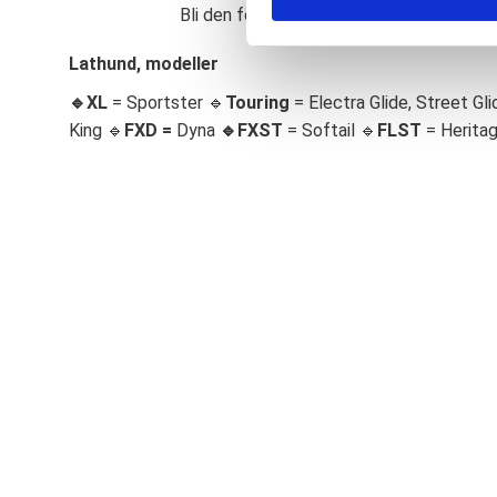
Bli den första att lämna ett omdöme.
S
e
Lathund, modeller
l
🔹XL
= Sportster 🔹
Touring
= Electra Glide, Street Gli
e
c
King 🔹
FXD =
Dyna
🔹
FXST
= Softail 🔹
FLST
= Herita
t
i
o
n