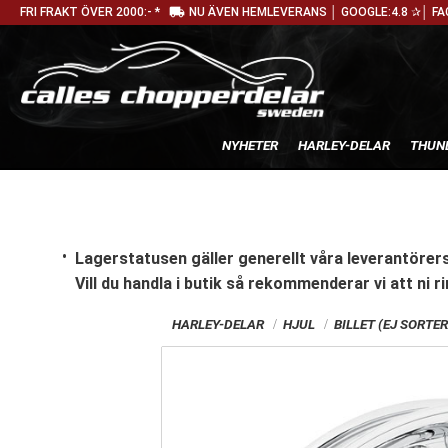
local_shipping
FRI FRAKT ÖVER 2000:- *
NU ÄVEN HEMLEVERANS │ GOOGLE:4.8 ✰│ FA
NYHETER
HARLEY-DELAR
THUN
Lagerstatusen gäller generellt våra leverantörers
Vill du handla i butik
så rekommenderar vi att ni ri
HARLEY-DELAR
HJUL
BILLET (EJ SORTE