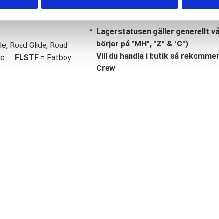
Lagerstatusen gäller generellt v
börjar på "MH", "Z" & "C")
de, Road Glide, Road
Vill du handla i butik så rekommend
ge 🔹
FLSTF
= Fatboy
Crew