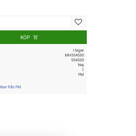
Lägg till i favoriter
KÖP
I lager
MH554530
554530
Nej
1
PM
ukter från PM