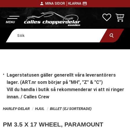
person
payment
MINA SIDOR │
KLARNA
Meny
FAVORITE
KUNDV
Lagerstatusen gäller generellt våra leverantörers
lager. (ART.nr som börjar på "MH", "Z" & "C")
Vill du handla i butik
så rekommenderar vi att ni ringer
innan. / Calles Crew
HARLEY-DELAR
HJUL
BILLET (EJ SORTERADE)
PM 3.5 X 17 WHEEL, PARAMOUNT