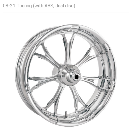
08-21 Touring (with ABS; dual disc)