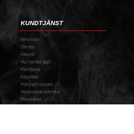
KUNDTJÄNST
Mina sidor
Om oss
Hitta hit
Hur handlar jag?
Kundtjänst
Köpvillkor
Policy och cookies
Reklamation och retur
Presentkort
FÖLJ OSS