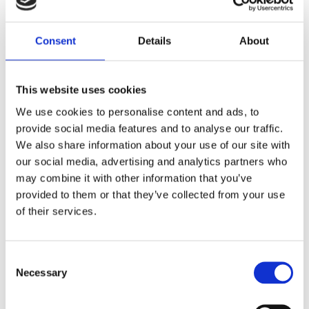
Dela med dig
Consent
Details
About
F
a
c
e
This website uses cookies
b
Omdömen
o
We use cookies to personalise content and ads, to
o
k
provide social media features and to analyse our traffic.
Du
We also share information about your use of our site with
our social media, advertising and analytics partners who
may combine it with other information that you’ve
provided to them or that they’ve collected from your use
of their services.
Bli den första att lämna ett omdöme.
C
Necessary
o
Lathund, modeller
n
🔹XL
= Sportster 🔹
Touring
= Electra Glide, Street Glide,
s