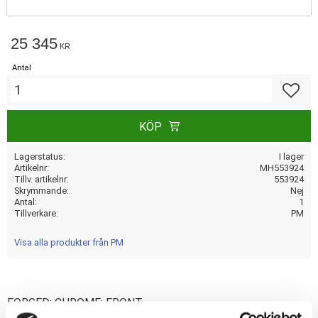
25 345
KR
Antal
Lägg till
KÖP
Lagerstatus
I lager
Artikelnr
MH553924
Tillv. artikelnr
553924
Skrymmande
Nej
Antal
1
Tillverkare
PM
Visa alla produkter från PM
FORGED; CHROME; FRONT